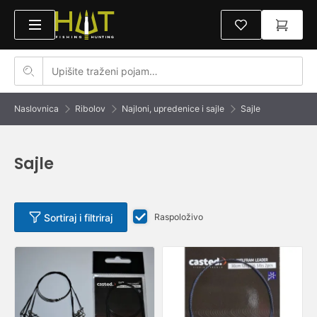
Naslovnica
Ribolov
Najloni, upredenice i sajle
Sajle
Sajle
Sortiraj i filtriraj
Raspoloživo