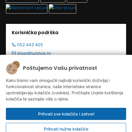
Korisnička podrška
052 443 405
shop@hutshop.hr
Radno vrijeme:
Poštujemo Vašu privatnost
Pon - Pet 9:00-19:00h
Kako bismo vam omogućili najbolji korisnički doživljaj i
Sub 9:00-13:00
funkcionalnost stranica, naše internetske stranice
upotrebljavaju kolačiće (cookies). Pročitajte Uvjete korištenja
kolačića te saznajte više o njima.
Prihvati sve kolačiće i zatvori
Prihvati nužne kolačiće