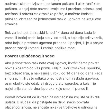
nedvosmislenom izjavom poslanom poštom ili elektroničkom
poštom, u kojoj ćete navesti svoje ime i prezime, adresu, broj
telefona ili adresu elektroničke pošte, a možete koristiti i
priloženi obrazac za jednostrani raskid ugovora na kraju ove
stranice.
Rok za jednostrani raskid iznosi 14 dana od dana kada je
vama ili trećoj osobi koju ste vi odredili, a koja nije prijevoznik,
roba koja je predmet ugovora predana u posjed, ili je u posjed
predan zadnji komad ili zadnja pošiljka robe.
Povrat uplaćenog iznosa
Ako jednostrano raskinete ovaj Ugovor, izvršit ćemo povrat
novca koji smo od vas primili, uključujući i troškove isporuke,
bez odgađanja, a najkasnije u roku od 14 dana od dana kada
smo zaprimili vašu odluku o jednostranom raskidu ugovora,
osim ukoliko ste odabrali drugu vrstu isporuke, a koja nije
najjeftinija standardna isporuka koju smo mi ponudili.
Povrat novca bit će izvršen na isti način na koji ste vi izvršili
uplatu. U slučaju da pristajete na drugi način povrata
plaćenog iznosa, ne snosite nikakve troškove u odnosu na