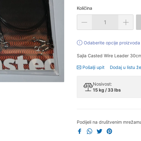
Količina
Odaberite opcije proizvoda 
Sajla Casted Wire Leader 30
Pošalji upit
Dodaj u listu že
Nosivost:
15 kg / 33 lbs
Podijeli na društvenim mrežam