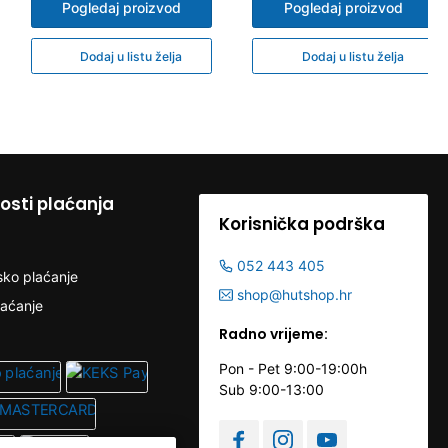
Pogledaj proizvod
Pogledaj proizvod
Dodaj u listu želja
Dodaj u listu želja
sti plaćanja
Korisnička podrška
052 443 405
sko plaćanje
shop@hutshop.hr
laćanje
Radno vrijeme:
Pon - Pet 9:00-19:00h
Sub 9:00-13:00