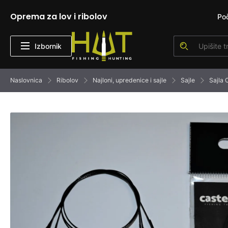
Oprema za lov i ribolov
Po
Izbornik
Naslovnica
Ribolov
Najloni, upredenice i sajle
Sajle
Sajla