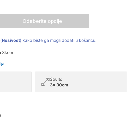
Odaberite opcije
(
Nosivost
) kako biste ga mogli dodati u košaricu.
cm 3kom
lja
Špula:
3x 30cm
a