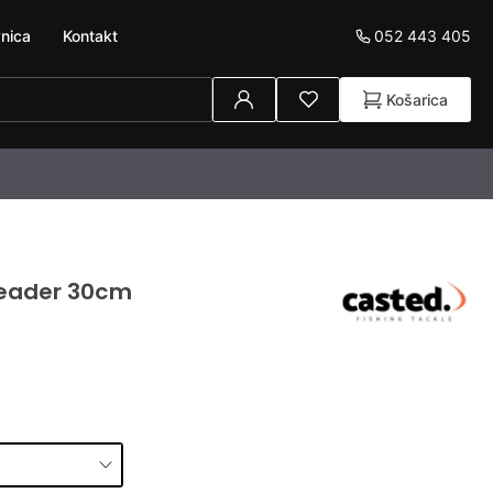
052 443 405
nica
Kontakt
Košarica
Leader 30cm