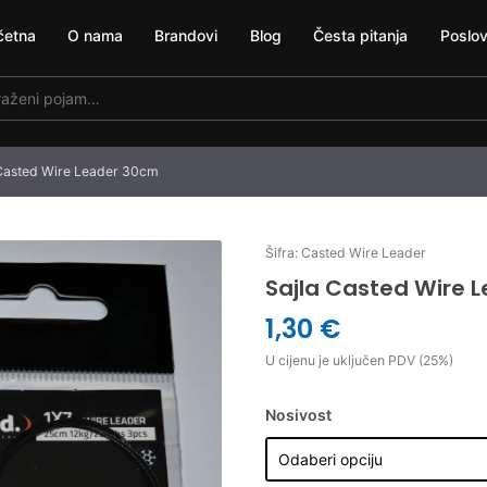
četna
O nama
Brandovi
Blog
Česta pitanja
Poslov
 Casted Wire Leader 30cm
Šifra: Casted Wire Leader
Sajla Casted Wire 
1,30 €
U cijenu je uključen PDV (25%)
Nosivost