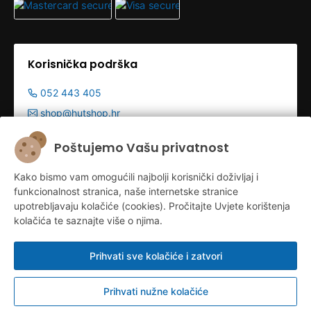
Korisnička podrška
052 443 405
shop@hutshop.hr
Radno vrijeme:
Poštujemo Vašu privatnost
Pon - Pet 9:00-19:00h
Kako bismo vam omogućili najbolji korisnički doživljaj i
Sub 9:00-13:00
funkcionalnost stranica, naše internetske stranice
upotrebljavaju kolačiće (cookies). Pročitajte Uvjete korištenja
kolačića te saznajte više o njima.
Prihvati sve kolačiće i zatvori
Prihvati nužne kolačiće
Konfiguriraj kolačiće