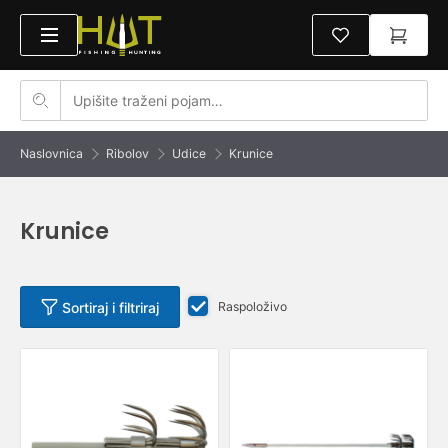
Naslovnica
Ribolov
Udice
Krunice
Krunice
Sortiraj i filtriraj
Raspoloživo