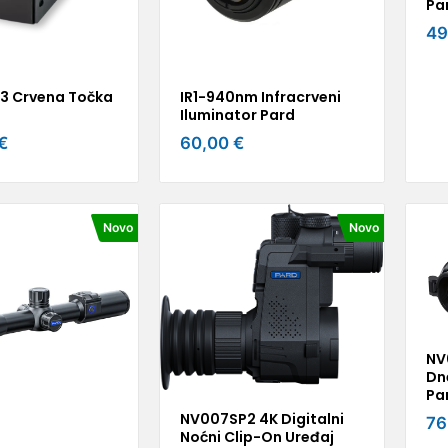
Pa
49
e 3 Crvena Točka
IR1-940nm Infracrveni
Iluminator Pard
€
60,00 €
Novo
Novo
NV
Dne
Pa
NV007SP2 4K Digitalni
76
Noćni Clip-On Uređaj