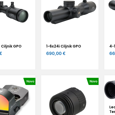
 Ciljnik GPO
1-6x24i Ciljnik GPO
4-1
€
690,00 €
66
Novo
Novo
Le
Te