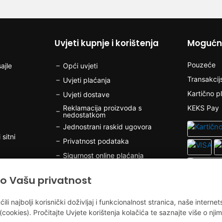
Uvjeti kupnje i korištenja
Mogućno
Pouzeće
ajle
Opći uvjeti
Transakcij
Uvjeti plaćanja
Kartično p
Uvjeti dostave
Reklamacija proizvoda s
KEKS Pay
nedostatkom
Jednostrani raskid ugovora
 sitni
Privatnost podataka
Sigurnost online plaćanja
Kolačići
o Vašu privatnost
olov
 najbolji korisnički doživljaj i funkcionalnost stranica, naše internet
(cookies). Pročitajte Uvjete korištenja kolačića te saznajte više o njim
v