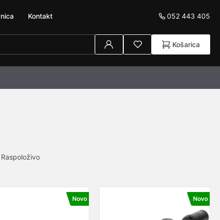
052 443 405
nica
Kontakt
Košarica
Raspoloživo
Novo
Novo