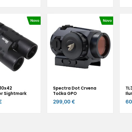
Novo
Novo
 10x42
Spectra Dot Crvena
TL
r Sightmark
Točka GPO
Il
€
299,00 €
60