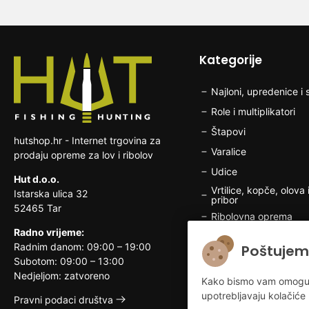
Kategorije
Najloni, upredenice i s
Role i multiplikatori
Štapovi
hutshop.hr - Internet trgovina za
Varalice
prodaju opreme za lov i ribolov
Udice
Hut d.o.o.
Vrtilice, kopče, olova i
Istarska ulica 32
pribor
52465 Tar
Ribolovna oprema
Radno vrijeme:
Brodska elektronika
Radnim danom: 09:00 – 19:00
Poštujem
Odjeća i obuća za rib
Subotom: 09:00 – 13:00
Nedjeljom: zatvoreno
Lovačka oprema
Kako bismo vam omogućili
upotrebljavaju kolačiće 
Odjeća i obuća za lo
Pravni podaci društva