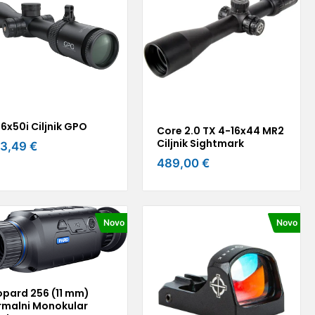
6x50i Ciljnik GPO
Core 2.0 TX 4-16x44 MR2
Ciljnik Sightmark
3,49 €
489,00 €
Novo
Novo
opard 256 (11 mm)
rmalni Monokular