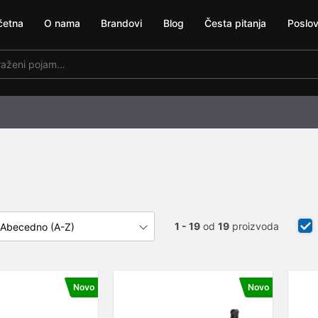
četna
O nama
Brandovi
Blog
Česta pitanja
Poslov
1 - 19
od
19
proizvoda
Novo
Novo