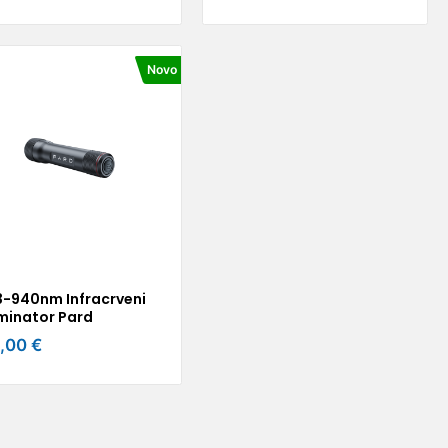
Novo
3-940nm Infracrveni
uminator Pard
,00 €