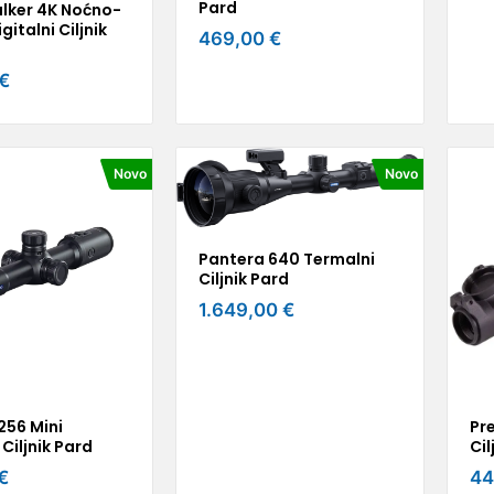
Pard
alker 4K Noćno-
gitalni Ciljnik
469,00 €
€
Novo
Novo
Pantera 640 Termalni
Ciljnik Pard
1.649,00 €
256 Mini
Pr
Ciljnik Pard
Cil
€
44