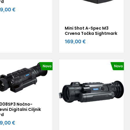
rd
9,00 €
Mini Shot A-Spec M3
Crvena Točka Sightmark
169,00 €
Novo
Novo
008SP3 Noćno-
vni Digitalni Ciljnik
rd
9,00 €