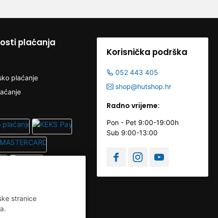
sti plaćanja
Korisnička podrška
052 443 405
sko plaćanje
shop@hutshop.hr
laćanje
Radno vrijeme:
Pon - Pet 9:00-19:00h
Sub 9:00-13:00
ske stranice
a.