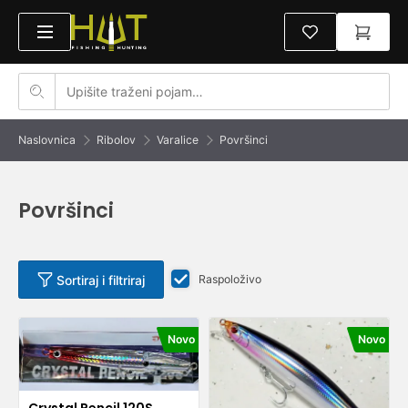
Naslovnica
Ribolov
Varalice
Površinci
Površinci
Sortiraj i filtriraj
Raspoloživo
Novo
Novo