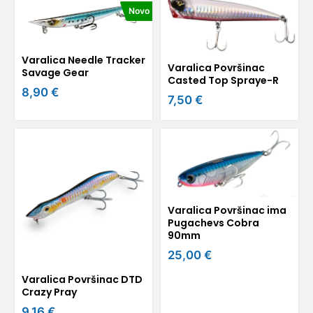
Novo
Varalica Needle Tracker
Varalica Površinac
Savage Gear
Casted Top Spraye-R
8,90 €
7,50 €
Varalica Površinac ima
Pugachevs Cobra
90mm
25,00 €
Varalica Površinac DTD
Crazy Pray
9,16 €