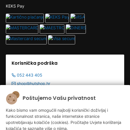
KEKS Pay
Korisnička podrška
052 443 405
shop@hutshop.hr
Radno vrijeme:
Poštujemo Vašu privatnost
Pon - Pet 9:00-19:00h
Kako bismo vam omogućili najbolji korisnički doživljaj i
Sub 9:00-13:00
funkcionalnost stranica, naše internetske stranice
upotrebljavaju kolačiće (cookies). Pročitajte Uvjete korištenja
kolačića te saznajte više o njima.