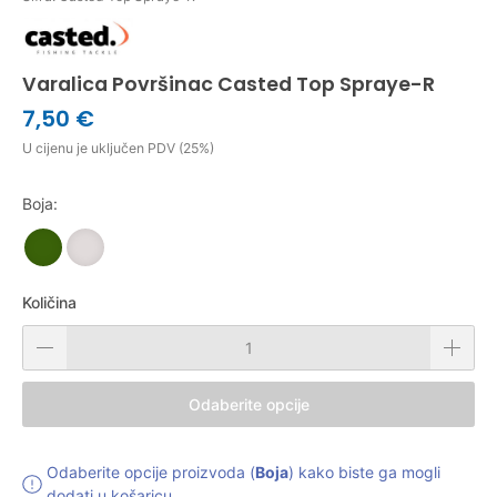
Varalica Površinac Casted Top Spraye-R
7,50 €
U cijenu je uključen PDV (25%)
Boja:
Količina
Odaberite opcije
Odaberite opcije proizvoda (
Boja
) kako biste ga mogli
dodati u košaricu.