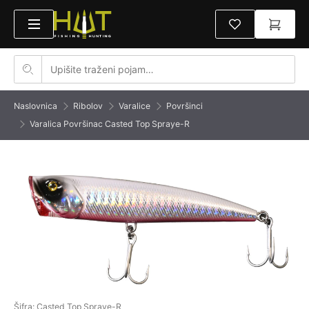
Naslovnica
Ribolov
Varalice
Površinci
Varalica Površinac Casted Top Spraye-R
Šifra: Casted Top Spraye-R