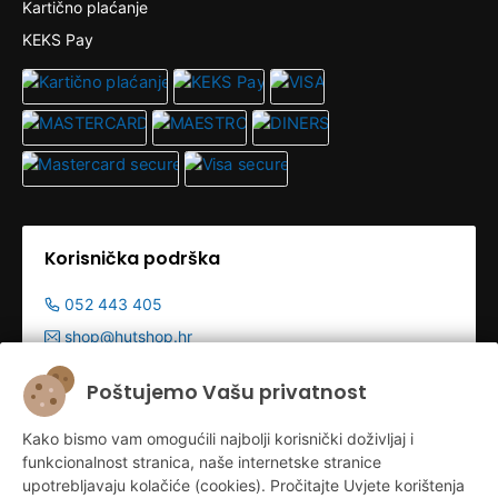
Kartično plaćanje
KEKS Pay
Korisnička podrška
052 443 405
shop@hutshop.hr
Radno vrijeme:
Poštujemo Vašu privatnost
Pon - Pet 9:00-19:00h
Kako bismo vam omogućili najbolji korisnički doživljaj i
Sub 9:00-13:00
funkcionalnost stranica, naše internetske stranice
upotrebljavaju kolačiće (cookies). Pročitajte Uvjete korištenja