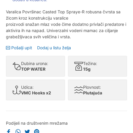
Varalica Površinac Casted Top Spraye-R robusna čvrsta sa
žicom kroz konstrukciju varalice
proizvodi snažan mlaz vode čime dodatno privlači predatore i
aktivira ih na napad. Univerzalni vodeni mamac za ciljanje
grabežljivaca svih veličina i vrsta.
Pošalji upit
Dodaj u listu želja
Dubina urona:
Težina:
TOP WATER
15g
Udica:
Plovnost:
VMC Hooks x2
Plutajuća
Podijeli na društvenim mrežama