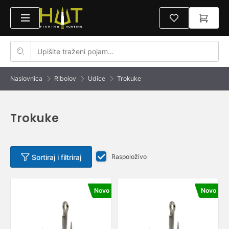
Naslovnica
Ribolov
Udice
Trokuke
Trokuke
Sortiraj i filtriraj
Raspoloživo
Novo
Novo