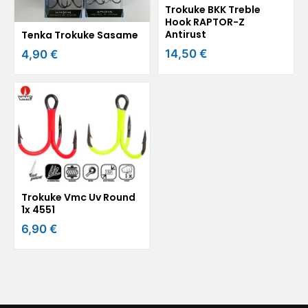
Trokuke BKK Treble
Hook RAPTOR-Z
Antirust
Tenka Trokuke Sasame
14,50 €
4,90 €
Trokuke Vmc Uv Round
1x 4551
6,90 €