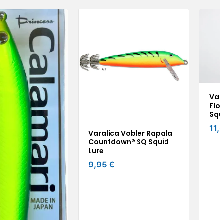
Va
Fl
Sq
11
Varalica Vobler Rapala
Countdown® SQ Squid
Lure
9,95 €