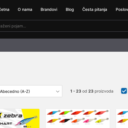
četna
O nama
Brandovi
Blog
Česta pitanja
Poslov
1 - 23
od
23
proizvoda