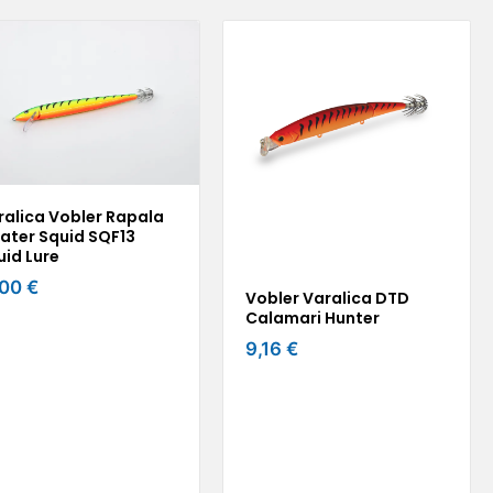
ralica Vobler Rapala
oater Squid SQF13
uid Lure
,00 €
Vobler Varalica DTD
Calamari Hunter
9,16 €