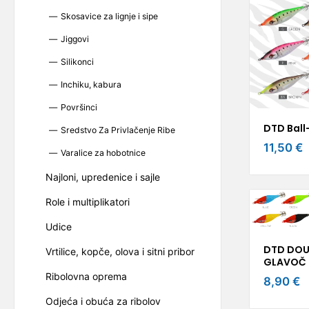
Skosavice za lignje i sipe
Jiggovi
Silikonci
Inchiku, kabura
Površinci
DTD Ball
Sredstvo Za Privlačenje Ribe
11,50 €
Varalice za hobotnice
Najloni, upredenice i sajle
Role i multiplikatori
Udice
DTD DOU
Vrtilice, kopče, olova i sitni pribor
GLAVOČ 
Ribolovna oprema
8,90 €
Odjeća i obuća za ribolov