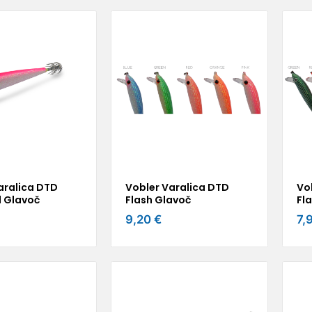
aralica DTD
Vobler Varalica DTD
Vob
 Glavoč
Flash Glavoč
Fl
9,20 €
7,