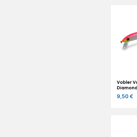
Vobler V
Diamond
9,50 €