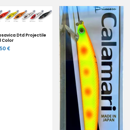
osavica Dtd Projectile
l Color
,50 €