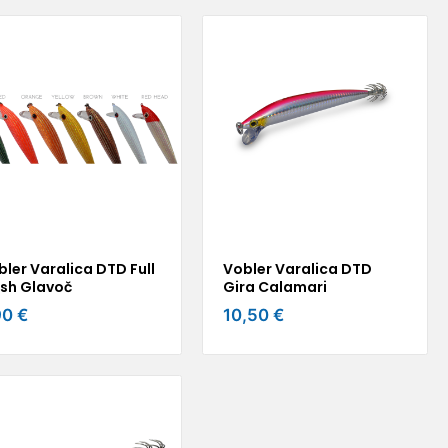
ler Varalica DTD Full
Vobler Varalica DTD
ash Glavoč
Gira Calamari
90 €
10,50 €