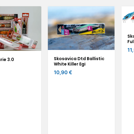
Sk
Ful
11
Skosavica Dtd Ballistic
rie 3.0
White Killer Egi
10,90 €