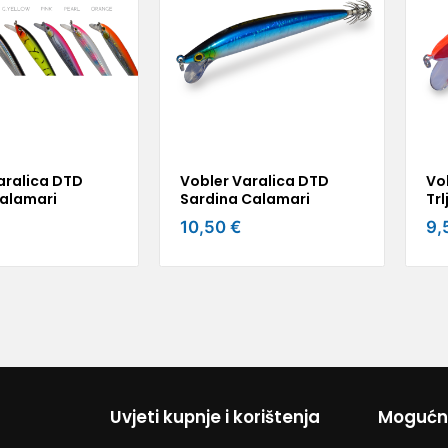
aralica DTD
Vobler Varalica DTD
Vo
alamari
Sardina Calamari
Trl
10,50 €
9,
Uvjeti kupnje i korištenja
Mogućno