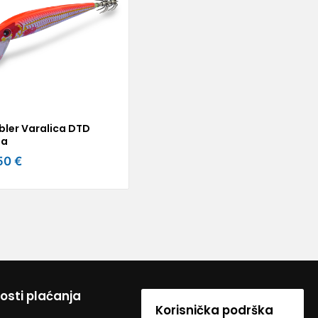
bler Varalica DTD
ja
50 €
sti plaćanja
Korisnička podrška