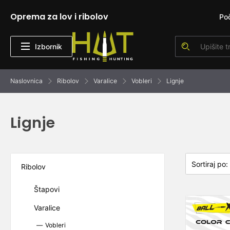
Oprema za lov i ribolov
Po
Izbornik
Naslovnica
Ribolov
Varalice
Vobleri
Lignje
Lignje
Ribolov
Štapovi
Varalice
Vobleri