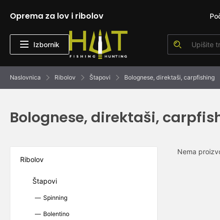
Oprema za lov i ribolov
Po
Izbornik
Naslovnica
Ribolov
Štapovi
Bolognese, direktaši, carpfishing
Bolognese, direktaši, carpfis
Nema proizvo
Ribolov
Štapovi
Spinning
Bolentino