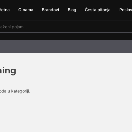
četna
O nama
Brandovi
Blog
Česta pitanja
Poslov
hing
da u kategoriji.