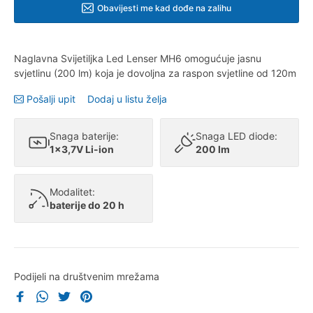
Obavijesti me kad dođe na zalihu
Naglavna Svijetiljka Led Lenser MH6 omogućuje jasnu
svjetlinu (200 lm) koja je dovoljna za raspon svjetline od 120m
Pošalji upit
Dodaj u listu želja
Snaga baterije:
Snaga LED diode:
1x3,7V Li-ion
200 lm
Modalitet:
baterije do 20 h
Podijeli na društvenim mrežama