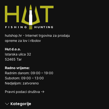
dogovorimo oko preuzimanja istog te slanja
vraćanje, ako je bila otpečaćena nakon
Trošak slanja pošiljke na našu adresu snosi
zamjenskog proizvoda. Troškove zamjene
dostave
kupac.
reklamacijskog proizvoda snosi prodavatelj.
roba koja je zbog svoje prirode nakon
dostave nerazdvojivo pomiješana s
drugim stvarima
hutshop.hr - Internet trgovina za prodaju
opreme za lov i ribolov
Hut d.o.o.
Istarska ulica 32
52465 Tar
Radno vrijeme:
Radnim danom: 09:00 – 19:00
Subotom: 09:00 – 13:00
Nedjeljom: zatvoreno
Pravni podaci društva
Kategorije