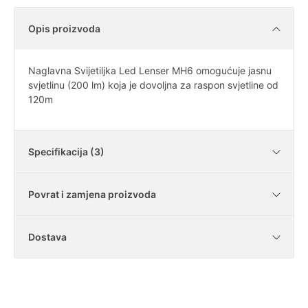
Opis proizvoda
Naglavna Svijetiljka Led Lenser MH6 omogućuje jasnu
svjetlinu (200 lm) koja je dovoljna za raspon svjetline od
120m
Specifikacija (3)
Povrat i zamjena proizvoda
Snaga baterije
1x3,7V Li-ion
Dostava
Snaga LED diode
200 lm
Je li moguće vratiti kupljene artikle?
Modalitet
baterije do 20 h
U našoj trgovini imate zakonski rok od 14
dana za vraćanje artikala bez navođenja
Koliko iznosi dostava?
Mogu li vratiti samo dio kupljene robe?
razloga. Ispunite Obrazac za jednostrani