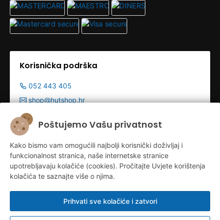
Korisnička podrška
052 443 405
shop@hutshop.hr
Radno vrijeme:
Poštujemo Vašu privatnost
Pon - Pet 9:00-19:00h
Kako bismo vam omogućili najbolji korisnički doživljaj i
Sub 9:00-13:00
funkcionalnost stranica, naše internetske stranice
upotrebljavaju kolačiće (cookies). Pročitajte Uvjete korištenja
kolačića te saznajte više o njima.
Prihvati sve kolačiće i zatvori