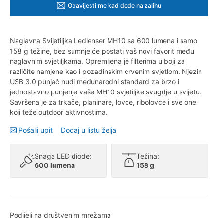
Obavijesti me kad dođe na zalihu
Naglavna Svijetiljka Ledlenser MH10 sa 600 lumena i samo
158 g težine, bez sumnje će postati vaš novi favorit među
naglavnim svjetiljkama. Opremljena je filterima u boji za
različite namjene kao i pozadinskim crvenim svjetlom. Njezin
USB 3.0 punjač nudi međunarodni standard za brzo i
jednostavno punjenje vaše MH10 svjetiljke svugdje u svijetu.
Savršena je za trkače, planinare, lovce, ribolovce i sve one
koji teže outdoor aktivnostima.
Pošalji upit
Dodaj u listu želja
Snaga LED diode:
Težina:
600 lumena
158 g
Podijeli na društvenim mrežama