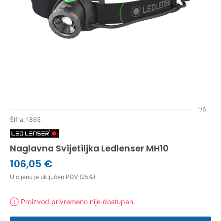
1/6
Šifra: 1865
Naglavna Svijetiljka Ledlenser MH10
106,05 €
U cijenu je uključen PDV (25%)
Proizvod privremeno nije dostupan.