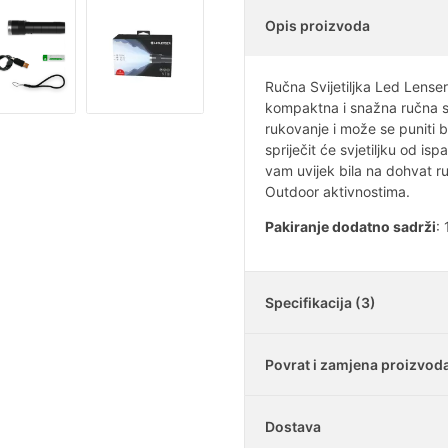
Opis proizvoda
Ručna Svijetiljka Led Lenser 
kompaktna i snažna ručna svj
rukovanje i može se puniti 
spriječit će svjetiljku od is
vam uvijek bila na dohvat ru
Outdoor aktivnostima.
Pakiranje dodatno sadrži
:
Specifikacija (3)
Povrat i zamjena proizvod
Težina role
Dostava
Snaga LED diode
Je li moguće vratiti k