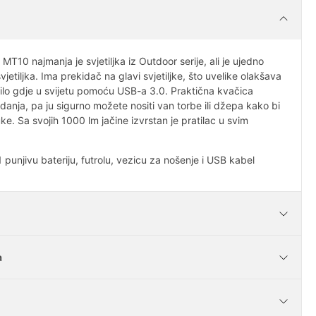
MT10 najmanja je svjetiljka iz Outdoor serije, ali je ujedno
etiljka. Ima prekidač na glavi svjetiljke, što uvelike olakšava
bilo gdje u svijetu pomoću USB-a 3.0. Praktična kvačica
padanja, pa ju sigurno možete nositi van torbe ili džepa kako bi
ke. Sa svojih 1000 lm jačine izvrstan je pratilac u svim
 1 punjivu bateriju, futrolu, vezicu za nošenje i USB kabel
a
156 g
1000 lm
upljene artikle?