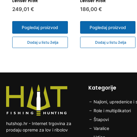
Lenser H19R
Lenser H15R
249,01 €
186,00 €
Pogledaj proizvod
Pogledaj proizvod
Dodaj u listu želja
Dodaj u listu želja
Kategorije
Najloni, upredenice i s
Role i multiplikatori
Štapovi
hutshop.hr - Internet trgovina za
Varalice
prodaju opreme za lov i ribolov