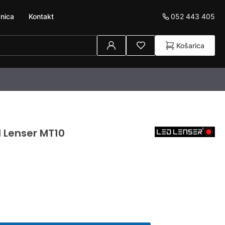
052 443 405
nica
Kontakt
Košarica
d Lenser MT10