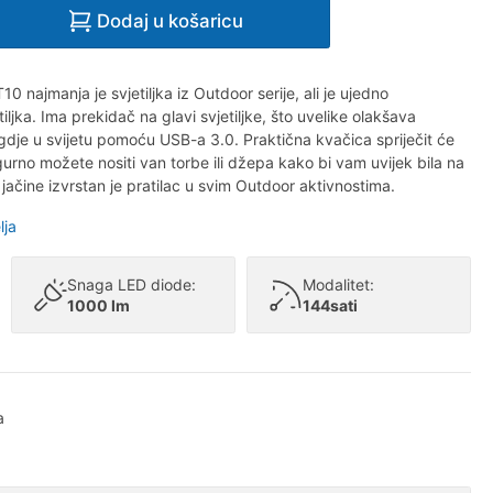
Dodaj u košaricu
0 najmanja je svjetiljka iz Outdoor serije, ali je ujedno
ljka. Ima prekidač na glavi svjetiljke, što uvelike olakšava
 gdje u svijetu pomoću USB-a 3.0. Praktična kvačica spriječit će
igurno možete nositi van torbe ili džepa kako bi vam uvijek bila na
jačine izvrstan je pratilac u svim Outdoor aktivnostima.
lja
Snaga LED diode:
Modalitet:
1000 lm
144sati
a