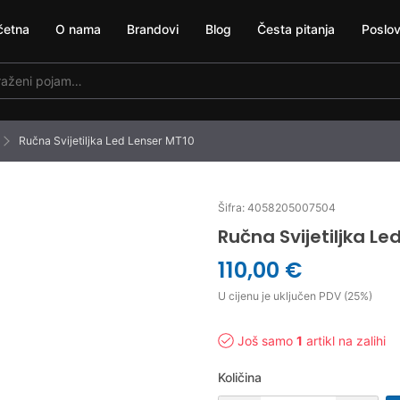
četna
O nama
Brandovi
Blog
Česta pitanja
Poslov
Ručna Svijetiljka Led Lenser MT10
Šifra: 4058205007504
Ručna Svijetiljka Le
110,00 €
U cijenu je uključen PDV (25%)
Još samo
1
artikl na zalihi
Količina