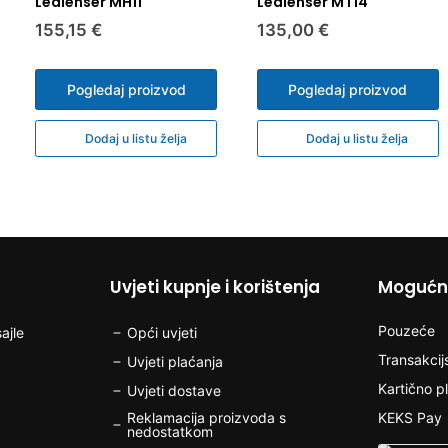
Ledlenser MH11
Ledlenser MT14
mail adresu da se do
roba koja je zbo
155,15 €
135,00 €
proizvoda. Troškove 
drugim stvarima
Pogledaj proizvod
Pogledaj proizvod
Dodaj u listu želja
Dodaj u listu želja
Uvjeti kupnje i korištenja
Mogućno
Pouzeće
ajle
Opći uvjeti
Transakcij
Uvjeti plaćanja
Kartično p
Uvjeti dostave
Reklamacija proizvoda s
KEKS Pay
nedostatkom