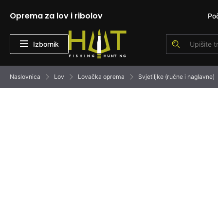
Oprema za lov i ribolov
Po
Izbornik
Naslovnica
Lov
Lovačka oprema
Svjetiljke (ručne i naglavne)