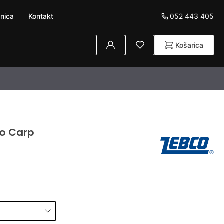
052 443 405
nica
Kontakt
Košarica
co Carp