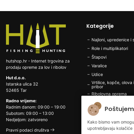
Kategorije
Najloni, upredenice i s
Role i multiplikatori
Štapovi
hutshop.hr - Internet trgovina za
Varalice
prodaju opreme za lov i ribolov
Udice
Hut d.o.o.
Vrtilice, kopče, olova i
Istarska ulica 32
pribor
52465 Tar
Ribolovna oprema
Radno vrijeme:
Brodska elektronika
Radnim danom: 09:00 – 19:00
Poštujem
Odjeća i obuća za rib
Subotom: 09:00 – 13:00
Nedjeljom: zatvoreno
Lovačka oprema
Kako bismo vam omogućili
upotrebljavaju kolačiće 
Odjeća i obuća za lo
Pravni podaci društva