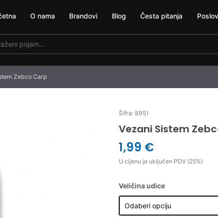
četna
O nama
Brandovi
Blog
Česta pitanja
Poslov
istem Zebco Carp
Šifra: 8951
Vezani Sistem Zeb
1,99 €
U cijenu je uključen PDV (25%)
Veličina udice