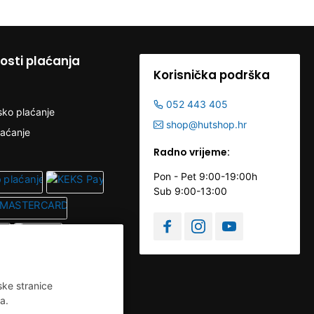
sti plaćanja
Korisnička podrška
052 443 405
sko plaćanje
shop@hutshop.hr
laćanje
Radno vrijeme:
Pon - Pet 9:00-19:00h
Sub 9:00-13:00
ske stranice
a.