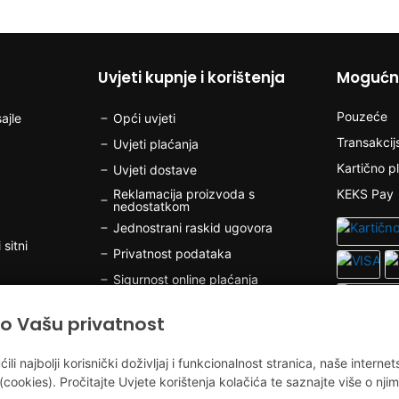
Uvjeti kupnje i korištenja
Mogućno
Pouzeće
ajle
Opći uvjeti
Transakcij
Uvjeti plaćanja
Kartično p
Uvjeti dostave
Reklamacija proizvoda s
KEKS Pay
nedostatkom
Jednostrani raskid ugovora
 sitni
Privatnost podataka
Sigurnost online plaćanja
Kolačići
o Vašu privatnost
olov
 najbolji korisnički doživljaj i funkcionalnost stranica, naše internet
(cookies). Pročitajte Uvjete korištenja kolačića te saznajte više o njim
v