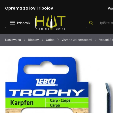
Oprema za lov i ribolov
Po
Izbornik
Naslovnica
Ribolov
Udice
Vezane udice/sistemi
Vezani S