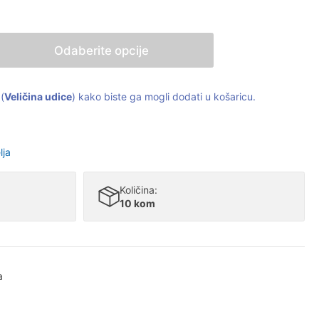
Odaberite opcije
(
Veličina udice
) kako biste ga mogli dodati u košaricu.
lja
Količina:
10 kom
a