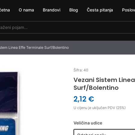
četna
O nama
Brandovi
Blog
Česta pitanja
Poslov
stem Linea Effe Terminale Surf/Bolentino
Šifra: 40
Vezani Sistem Linea
Surf/Bolentino
2,12 €
U cijenu je uključen PDV (25%)
Veličina udice