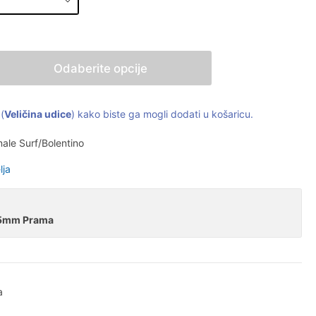
Odaberite opcije
(
Veličina udice
) kako biste ga mogli dodati u košaricu.
nale Surf/Bolentino
lja
35mm Prama
a