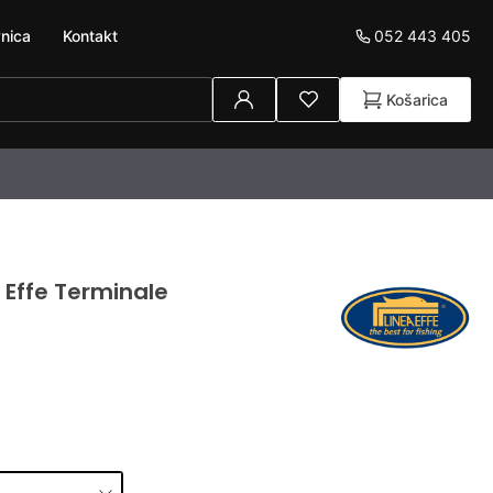
052 443 405
nica
Kontakt
Košarica
 Effe Terminale