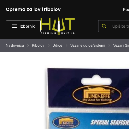
Oprema za lov i ribolov
Po
Izbornik
Naslovnica
Ribolov
Udice
Vezane udice/sistemi
Vezani Si