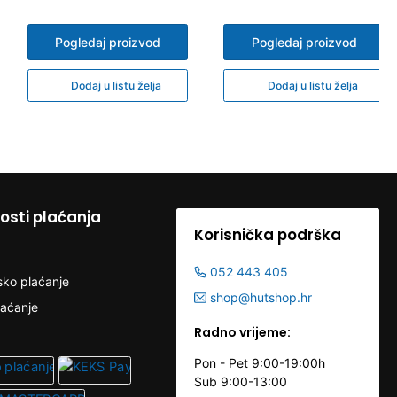
Pogledaj proizvod
Pogledaj proizvod
Dodaj u listu želja
Dodaj u listu želja
sti plaćanja
Korisnička podrška
052 443 405
sko plaćanje
shop@hutshop.hr
laćanje
Radno vrijeme:
Pon - Pet 9:00-19:00h
Sub 9:00-13:00