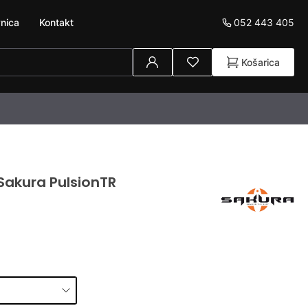
052 443 405
nica
Kontakt
Košarica
Sakura PulsionTR