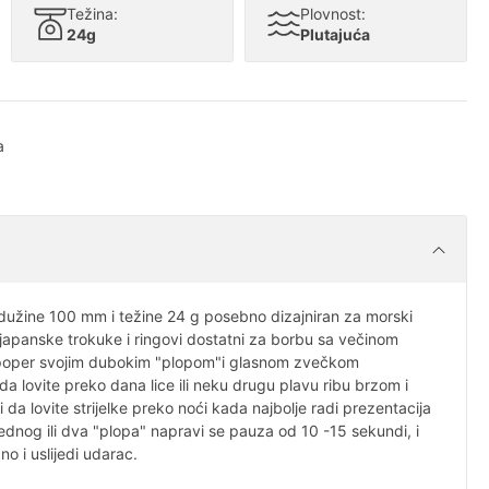
Težina:
Plovnost:
24g
Plutajuća
a
dužine 100 mm i težine 24 g posebno dizajniran za morski
 japanske trokuke i ringovi dostatni za borbu sa večinom
j poper svojim dubokim "plopom"i glasnom zvečkom
da lovite preko dana lice ili neku drugu plavu ribu brzom i
 da lovite strijelke preko noći kada najbolje radi prezentacija
nog ili dva "plopa" napravi se pauza od 10 -15 sekundi, i
o i uslijedi udarac.