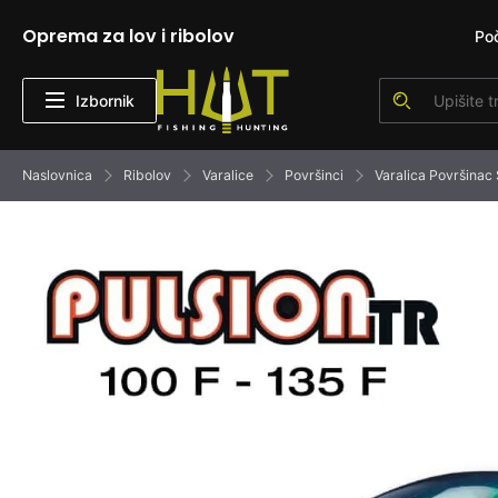
Oprema za lov i ribolov
Po
Izbornik
Naslovnica
Ribolov
Varalice
Površinci
Varalica Površinac