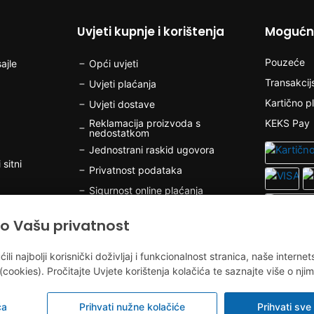
Uvjeti kupnje i korištenja
Mogućno
Pouzeće
ajle
Opći uvjeti
Transakcij
Uvjeti plaćanja
Kartično p
Uvjeti dostave
Reklamacija proizvoda s
KEKS Pay
nedostatkom
Jednostrani raskid ugovora
 sitni
Privatnost podataka
Sigurnost online plaćanja
Kolačići
o Vašu privatnost
olov
 najbolji korisnički doživljaj i funkcionalnost stranica, naše internet
(cookies). Pročitajte Uvjete korištenja kolačića te saznajte više o njim
v
ća
Prihvati nužne kolačiće
Prihvati sve 