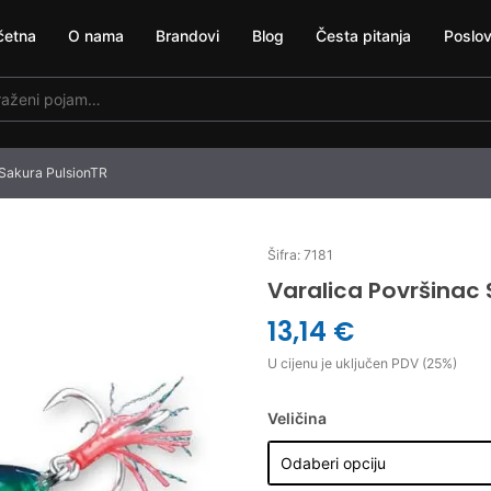
četna
O nama
Brandovi
Blog
Česta pitanja
Poslov
 Sakura PulsionTR
Šifra: 7181
Varalica Površinac 
13,14 €
U cijenu je uključen PDV (25%)
Veličina