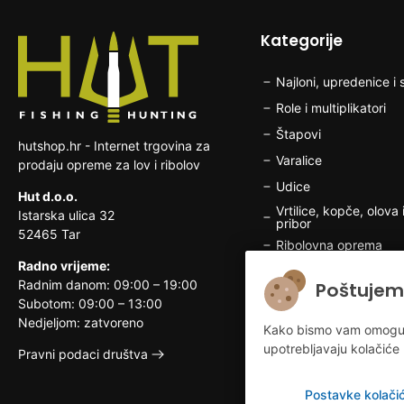
Kategorije
Najloni, upredenice i s
Role i multiplikatori
Štapovi
hutshop.hr - Internet trgovina za
Varalice
prodaju opreme za lov i ribolov
Udice
Hut d.o.o.
Vrtilice, kopče, olova i
Istarska ulica 32
pribor
52465 Tar
Ribolovna oprema
Radno vrijeme:
Brodska elektronika
Radnim danom: 09:00 – 19:00
Poštujem
Odjeća i obuća za rib
Subotom: 09:00 – 13:00
Nedjeljom: zatvoreno
Lovačka oprema
Kako bismo vam omogućili
upotrebljavaju kolačiće 
Odjeća i obuća za lo
Pravni podaci društva
Postavke kolači