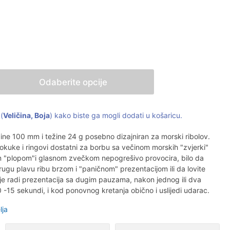
Odaberite opcije
(
Veličina, Boja
) kako biste ga mogli dodati u košaricu.
ine 100 mm i težine 24 g posebno dizajniran za morski ribolov.
okuke i ringovi dostatni za borbu sa večinom morskih "zvjerki"
m "plopom"i glasnom zvečkom nepogrešivo provocira, bilo da
drugu plavu ribu brzom i "paničnom" prezentacijom ili da lovite
lje radi prezentacija sa dugim pauzama, nakon jednog ili dva
-15 sekundi, i kod ponovnog kretanja obično i uslijedi udarac.
lja