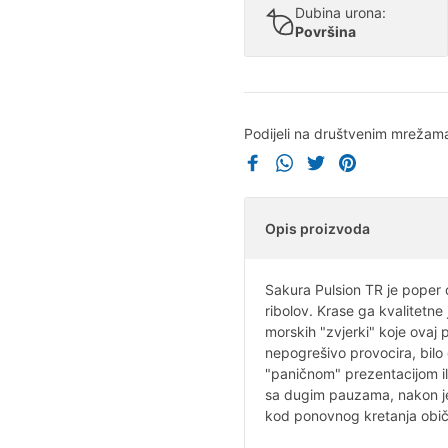
Dubina urona:
Površina
Podijeli na društvenim mrežam
Opis proizvoda
Sakura Pulsion TR je poper 
ribolov. Krase ga kvalitetne
morskih "zvjerki" koje ova
nepogrešivo provocira, bilo 
"paničnom" prezentacijom ili
sa dugim pauzama, nakon jed
kod ponovnog kretanja običn