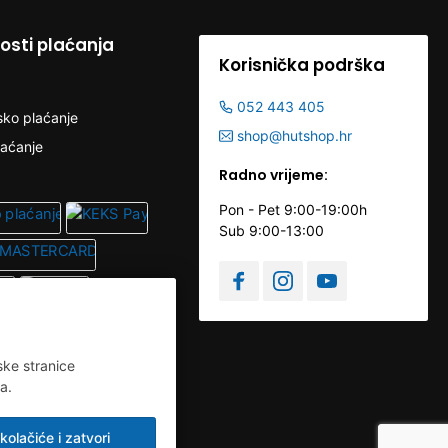
sti plaćanja
Korisnička podrška
052 443 405
sko plaćanje
shop@hutshop.hr
laćanje
Radno vrijeme:
Pon - Pet 9:00-19:00h
Sub 9:00-13:00
ske stranice
a.
kolačiće i zatvori