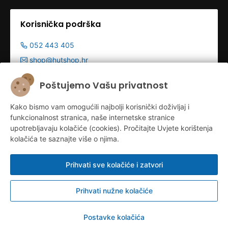
Korisnička podrška
052 443 405
shop@hutshop.hr
Radno vrijeme:
Poštujemo Vašu privatnost
Pon - Pet 9:00-19:00h
Kako bismo vam omogućili najbolji korisnički doživljaj i
Sub 9:00-13:00
funkcionalnost stranica, naše internetske stranice
upotrebljavaju kolačiće (cookies). Pročitajte Uvjete korištenja
kolačića te saznajte više o njima.
Prihvati sve kolačiće i zatvori
Prihvati nužne kolačiće
Konfiguriraj kolačiće
© HUT d.o.o. 2026.
Postavke kolačića
Izrada web shopa:
Sell Digital