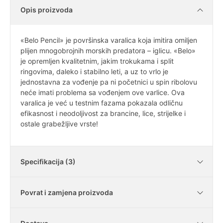
Opis proizvoda
«Belo Pencil» je površinska varalica koja imitira omiljen
plijen mnogobrojnih morskih predatora – iglicu. «Belo»
je opremljen kvalitetnim, jakim trokukama i split
ringovima, daleko i stabilno leti, a uz to vrlo je
jednostavna za vođenje pa ni početnici u spin ribolovu
neće imati problema sa vođenjem ove varlice. Ova
varalica je već u testnim fazama pokazala odličnu
efikasnost i neodoljivost za brancine, lice, strijelke i
ostale grabežljive vrste!
Specifikacija (3)
Povrat i zamjena proizvoda
Dubina urona
Površina