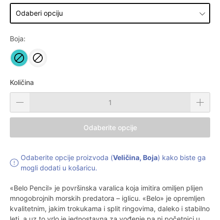
Boja:
Količina
Odaberite opcije
Odaberite opcije proizvoda (
Veličina, Boja
) kako biste ga
mogli dodati u košaricu.
«Belo Pencil» je površinska varalica koja imitira omiljen plijen
mnogobrojnih morskih predatora – iglicu. «Belo» je opremljen
kvalitetnim, jakim trokukama i split ringovima, daleko i stabilno
leti, a uz to vrlo je jednostavna za vođenje pa ni početnici u