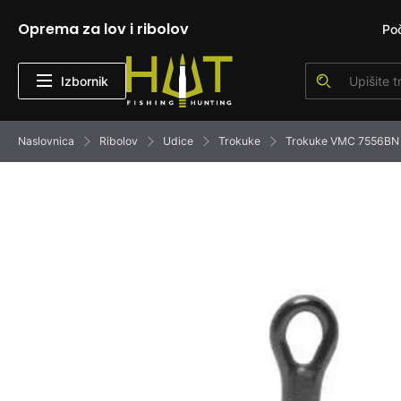
Oprema za lov i ribolov
Po
Izbornik
Naslovnica
Ribolov
Udice
Trokuke
Trokuke VMC 7556BN