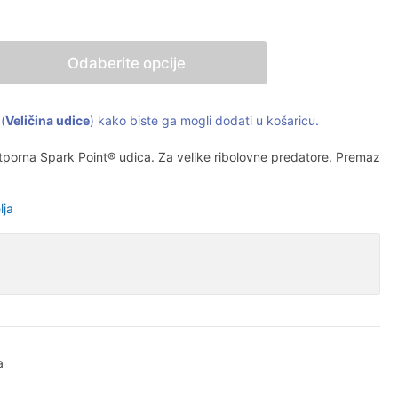
Odaberite opcije
(
Veličina udice
) kako biste ga mogli dodati u košaricu.
porna Spark Point® udica. Za velike ribolovne predatore. Premaz
lja
a