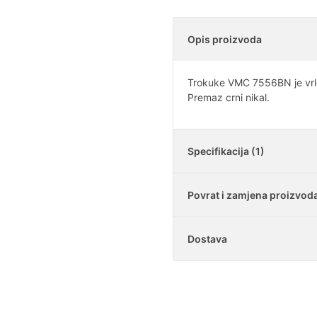
Opis proizvoda
Trokuke VMC 7556BN je vrlo
Premaz crni nikal.
Specifikacija (1)
Povrat i zamjena proizvod
Količina
Dostava
Je li moguće vratiti k
U našoj trgovini imat
navođenja razloga. Is
Koliko iznosi dostav
Mogu li vratiti samo
nam ga na e-mail ad