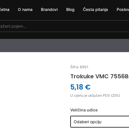
četna
O nama
Brandovi
Blog
Česta pitanja
Poslov
Šifra: 8961
Trokuke VMC 7556
5,18 €
U cijenu je uključen PDV (25%)
Veličina udice