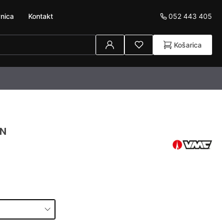
052 443 405
nica
Kontakt
Košarica
BN