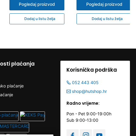
Pogledaj proizvod
Pogledaj proizvod
Dodaj u listu želja
Dodaj u listu želja
sti plaćanja
Korisnička podrška
052 443 405
sko plaćanje
shop@hutshop.hr
laćanje
Radno vrijeme:
Pon - Pet 9:00-19:00h
Sub 9:00-13:00