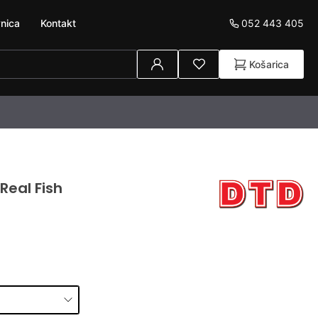
052 443 405
nica
Kontakt
Košarica
Real Fish