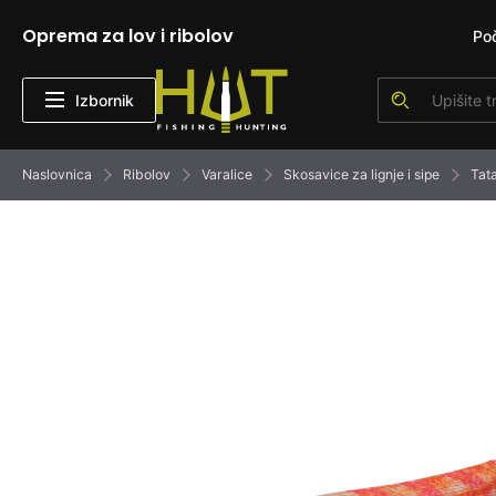
Oprema za lov i ribolov
Po
Izbornik
Naslovnica
Ribolov
Varalice
Skosavice za lignje i sipe
Tat