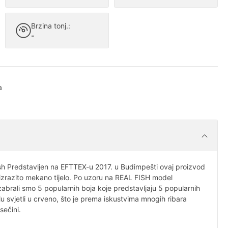
Brzina tonj.:
-
a
sh Predstavljen na EFTTEX-u 2017. u Budimpešti ovaj proizvod
ma izrazito mekano tijelo. Po uzoru na REAL FISH model
zabrali smo 5 popularnih boja koje predstavljaju 5 popularnih
jelu svjetli u crveno, što je prema iskustvima mnogih ribara
sečini.