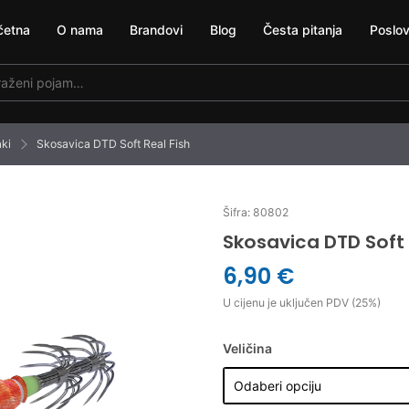
četna
O nama
Brandovi
Blog
Česta pitanja
Poslov
aki
Skosavica DTD Soft Real Fish
Šifra: 80802
Skosavica DTD Soft 
6,90 €
U cijenu je uključen PDV (25%)
Veličina