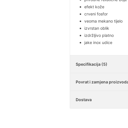
efekt kože
crveni fosfor
veoma mekano tijelo
izvrstan oblik
izdržljivo platno
jake inox udice
Specifikacija (5)
Povrat i zamjena proizvod
Tip
Dostava
Tijelo
Je li moguće vratiti k
Težina
U našoj trgovini imat
navođenja razloga. Is
Koliko iznosi dostav
Mogu li vratiti samo