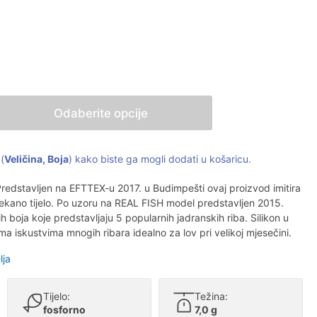
Odaberite opcije
(
Veličina, Boja
) kako biste ga mogli dodati u košaricu.
redstavljen na EFTTEX-u 2017. u Budimpešti ovaj proizvod imitira
 mekano tijelo. Po uzoru na REAL FISH model predstavljen 2015.
 boja koje predstavljaju 5 popularnih jadranskih riba. Silikon u
rema iskustvima mnogih ribara idealno za lov pri velikoj mjesečini.
lja
Tijelo:
Težina:
fosforno
7,0 g