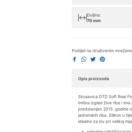
Duljina:
70 mm
Podijeli na društvenim mrežam
Opis proizvoda
Skosavica DTD Soft Real Fi
imitira izgled žive ribe i i
predstavljen 2015. godine i
jadranskih riba. Silikon u ti
idealno za lov pri velikoj mje
prirodne relistične boje