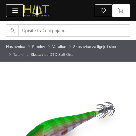
Naslovnica
Ribolov
Varalice
Skosavice za lignje i sipe
Tataki
Skosavica DTD Soft Gira