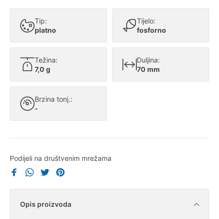
Tip:
Tijelo:
platno
fosforno
Težina:
Duljina:
7,0 g
70 mm
Brzina tonj.:
-
Podijeli na društvenim mrežama
Opis proizvoda