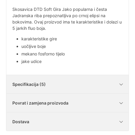
Skosavica DTD Soft Gira Jako popularna i česta
Jadranska riba prepoznatljiva po crnoj elipsi na
bokovima. Ovaj proizvod ima te karakteristike i dolazi u
5 jarkih fluo boja.
karakteristike gire
uočljive boje
mekano fosforno tijelo
jake udice
Specifikacija (5)
Povrat i zamjena proizvoda
Tip
platno
Dostava
Tijelo
fosforno
Je li moguće vratiti kupljene artikle?