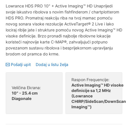
Lowrance HDS PRO 10" + Active Imaging™ HD Unaprijedi
svoje iskustvo ribolova s novim fishfinderom / chartplotterom
HDS PRO. Promatraj reakciju riba na tvoj mamac pomoću
novog sonara visoke rezolucije ActiveTarget® 2 Live i lako
lociraj riblje jate i strukture pomoću novog Active Imaging™ HD
visoke definicije. Brzo pronađi najbolje ribolovne lokacije
koristeći najnovije karte C-MAP®, zahvaljujući potpuno
povezanom sustavu ribolova i besprijekornom upravljanju
brodom od pramca do krme.
Pošalji upit
Dodaj u listu želja
Raspon Frequencije:
Active Imaging™ HD visoke
Veličina Ekrana:
definicije sa 1,2 MHz
10" - 25.4 cm
(Lowrance
Diagonale
CHIRP/SideScan/DownScan
Imaging™)