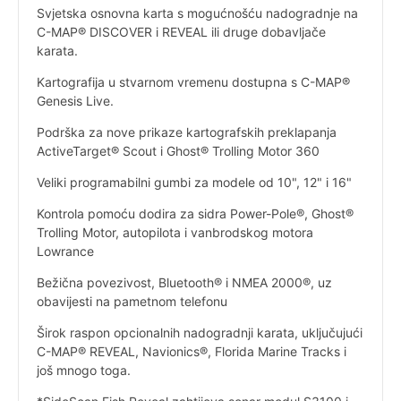
Svjetska osnovna karta s mogućnošću nadogradnje na
C-MAP® DISCOVER i REVEAL ili druge dobavljače
karata.
Kartografija u stvarnom vremenu dostupna s C-MAP®
Genesis Live.
Podrška za nove prikaze kartografskih preklapanja
ActiveTarget® Scout i Ghost® Trolling Motor 360
Veliki programabilni gumbi za modele od 10", 12" i 16"
Kontrola pomoću dodira za sidra Power-Pole®, Ghost®
Trolling Motor, autopilota i vanbrodskog motora
Lowrance
Bežična povezivost, Bluetooth® i NMEA 2000®, uz
obavijesti na pametnom telefonu
Širok raspon opcionalnih nadogradnji karata, uključujući
C-MAP® REVEAL, Navionics®, Florida Marine Tracks i
još mnogo toga.