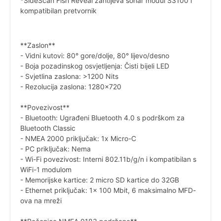
*SideScan Fish Reveal zahtijeva sonar modul S3100 i
kompatibilan pretvornik
**Zaslon**
- Vidni kutovi: 80° gore/dolje, 80° lijevo/desno
- Boja pozadinskog osvjetljenja: Čisti bijeli LED
- Svjetlina zaslona: >1200 Nits
- Rezolucija zaslona: 1280x720
**Povezivost**
- Bluetooth: Ugrađeni Bluetooth 4.0 s podrškom za
Bluetooth Classic
- NMEA 2000 priključak: 1x Micro-C
- PC priključak: Nema
- Wi-Fi povezivost: Interni 802.11b/g/n i kompatibilan s
WiFi-1 modulom
- Memorijske kartice: 2 micro SD kartice do 32GB
- Ethernet priključak: 1x 100 Mbit, 6 maksimalno MFD-
ova na mreži