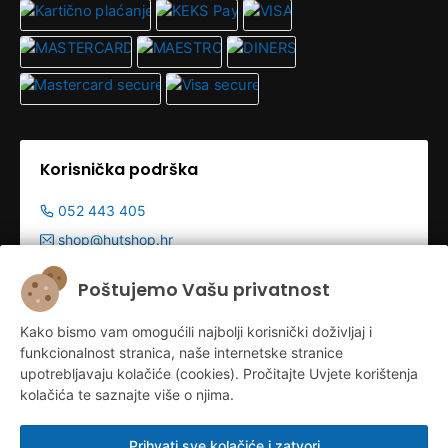
Korisnička podrška
052 443 405
shop@hutshop.hr
Radno vrijeme:
Poštujemo Vašu privatnost
Pon - Pet 9:00-19:00h
Kako bismo vam omogućili najbolji korisnički doživljaj i
Sub 9:00-13:00
funkcionalnost stranica, naše internetske stranice
upotrebljavaju kolačiće (cookies). Pročitajte Uvjete korištenja
kolačića te saznajte više o njima.
Prihvati sve kolačiće i zatvori