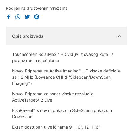
Podijeli na društvenim mrežama
Opis proizvoda
Touchscreen SolarMax™ HD vidljiv iz svakog kuta i s
polariziranim naočalama
Novo! Priprema za Active Imaging™ HD visoke definicije
sa 1.2 MHz (Lowrance CHIRP/SideScan/DownScan
Imaging™)
Novo! Priprema za sonar visoke rezolucije
ActiveTarget® 2 Live
FishReveal™ s novim prikazom SideScan i prikazom
Downscan
Ekran dostupan u veličinama 9", 10", 12" i 16"