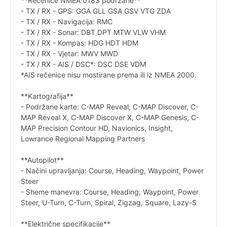
**Rečenice NMEA 0183 podržane**
- TX / RX - GPS: GGA GLL GSA GSV VTG ZDA
- TX / RX - Navigacija: RMC
- TX / RX - Sonar: DBT DPT MTW VLW VHM
- TX / RX - Kompas: HDG HDT HDM
- TX / RX - Vjetar: MWV MWD
- TX / RX - AIS / DSC*: DSC DSE VDM
*AIS rečenice nisu mostirane prema ili iz NMEA 2000.
**Kartografija**
- Podržane karte: C-MAP Reveal, C-MAP Discover, C-
MAP Reveal X, C-MAP Discover X, C-MAP Genesis, C-
MAP Precision Contour HD, Navionics, Insight,
Lowrance Regional Mapping Partners
**Autopilot**
- Načini upravljanja: Course, Heading, Waypoint, Power
Steer
- Sheme manevra: Course, Heading, Waypoint, Power
Steer, U-Turn, C-Turn, Spiral, Zigzag, Square, Lazy-S
**Električne specifikacije**