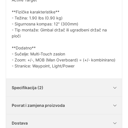
**Fizičke karakteristike**
- Težina: 1.90 lbs (0.90 kg)
- Sigurnosna kompas: 12" (300mm)
- Tip montaže: Gimbal držač ili ugradbeni držač na
ploči
**Dodatno**
- Sučelje: Multi-Touch zaslon
- Zoom: +/-, MOB (Man Overboard) = (+/- kombinirano)
- Stranice: Waypoint, Light/Power
Specifikacija (2)
Povrat i zamjena proizvoda
7" - 17,8 cm
Veličina Ekrana
diagonale
Dostava
3-u-1 Active Imaging