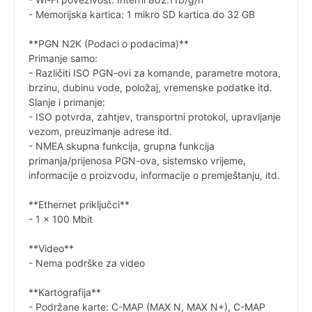
- Memorijska kartica: 1 mikro SD kartica do 32 GB
**PGN N2K (Podaci o podacima)**
Primanje samo:
- Različiti ISO PGN-ovi za komande, parametre motora,
brzinu, dubinu vode, položaj, vremenske podatke itd.
Slanje i primanje:
- ISO potvrda, zahtjev, transportni protokol, upravljanje
vezom, preuzimanje adrese itd.
- NMEA skupna funkcija, grupna funkcija
primanja/prijenosa PGN-ova, sistemsko vrijeme,
informacije o proizvodu, informacije o premještanju, itd.
**Ethernet priključci**
- 1 x 100 Mbit
**Video**
- Nema podrške za video
**Kartografija**
- Podržane karte: C-MAP (MAX N, MAX N+), C-MAP