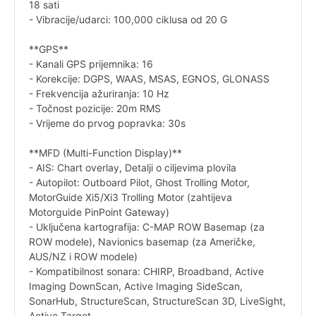
18 sati
- Vibracije/udarci: 100,000 ciklusa od 20 G
**GPS**
- Kanali GPS prijemnika: 16
- Korekcije: DGPS, WAAS, MSAS, EGNOS, GLONASS
- Frekvencija ažuriranja: 10 Hz
- Točnost pozicije: 20m RMS
- Vrijeme do prvog popravka: 30s
**MFD (Multi-Function Display)**
- AIS: Chart overlay, Detalji o ciljevima plovila
- Autopilot: Outboard Pilot, Ghost Trolling Motor,
MotorGuide Xi5/Xi3 Trolling Motor (zahtijeva
Motorguide PinPoint Gateway)
- Uključena kartografija: C-MAP ROW Basemap (za
ROW modele), Navionics basemap (za Američke,
AUS/NZ i ROW modele)
- Kompatibilnost sonara: CHIRP, Broadband, Active
Imaging DownScan, Active Imaging SideScan,
SonarHub, StructureScan, StructureScan 3D, LiveSight,
Active Target