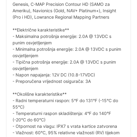
Genesis, C-MAP Precision Contour HD (SAMO za
Ameriku), Navionics (Gold, NAV+ Platinum+), Insight
(Pro i HD), Lowrance Regional Mapping Partners
**Električne karakteristike**
- Maksimalna potrošnja energije: 2.0A @ 13VDC s
punim osvjetljenjem
- Minimalna potrošnja energije: 2.0A @ 13VDC s punim
osvjetljenjem
- Tipična potrošnja energije: 2.0A @ 13VDC s punim
osvjetljenjem
- Napon napajanja: 12V DC (10.8-17VDC)
- Preporučena vrijednost osigurača: 3A
**Okolišne karakteristike**
- Radni temperaturni raspon: 5°F do 131°F (-15°C do
55°C)
- Temperaturni raspon skladištenja: 4°F do 140°F
(-20°C do 60°C)
- Otpornost na vlagu: IPX7 s vrata kartice zatvorena
- Vlažnost: 60°C, 95% relativne vlažnosti (RV) tijekom