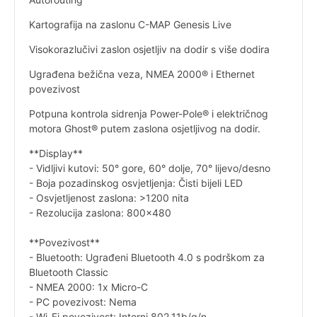
Kartografija na zaslonu C-MAP Genesis Live
Visokorazlučivi zaslon osjetljiv na dodir s više dodira
Ugrađena bežična veza, NMEA 2000® i Ethernet
povezivost
Potpuna kontrola sidrenja Power-Pole® i električnog
motora Ghost® putem zaslona osjetljivog na dodir.
**Display**
- Vidljivi kutovi: 50° gore, 60° dolje, 70° lijevo/desno
- Boja pozadinskog osvjetljenja: Čisti bijeli LED
- Osvjetljenost zaslona: >1200 nita
- Rezolucija zaslona: 800x480
**Povezivost**
- Bluetooth: Ugrađeni Bluetooth 4.0 s podrškom za
Bluetooth Classic
- NMEA 2000: 1x Micro-C
- PC povezivost: Nema
- Wi-Fi povezivost: Interni 802.11b/g/n