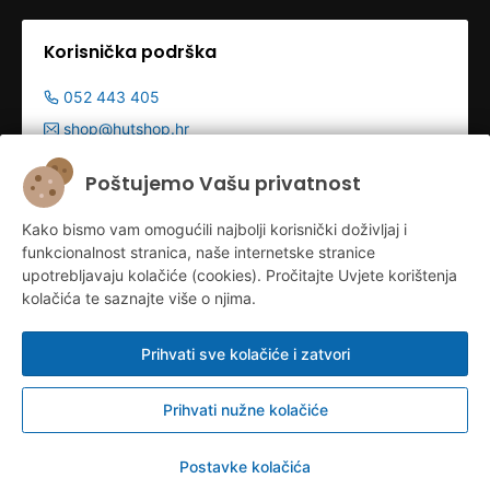
Korisnička podrška
052 443 405
shop@hutshop.hr
Radno vrijeme:
Poštujemo Vašu privatnost
Pon - Pet 9:00-19:00h
Kako bismo vam omogućili najbolji korisnički doživljaj i
Sub 9:00-13:00
funkcionalnost stranica, naše internetske stranice
upotrebljavaju kolačiće (cookies). Pročitajte Uvjete korištenja
kolačića te saznajte više o njima.
Prihvati sve kolačiće i zatvori
Prihvati nužne kolačiće
Konfiguriraj kolačiće
© HUT d.o.o. 2026.
Postavke kolačića
Izrada web shopa:
Sell Digital