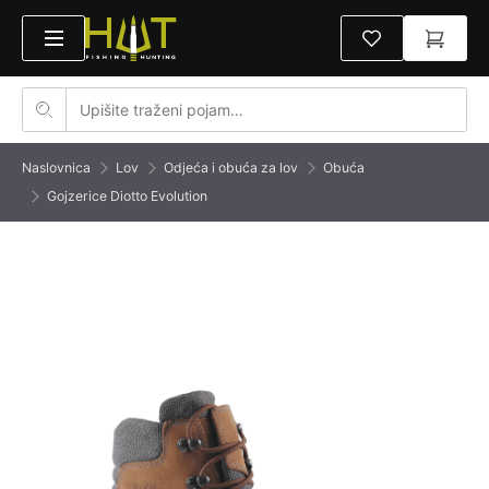
Naslovnica
Lov
Odjeća i obuća za lov
Obuća
Gojzerice Diotto Evolution