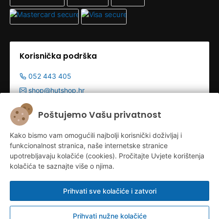
Korisnička podrška
052 443 405
shop@hutshop.hr
Radno vrijeme:
Poštujemo Vašu privatnost
Pon - Pet 9:00-19:00h
Kako bismo vam omogućili najbolji korisnički doživljaj i
Sub 9:00-13:00
funkcionalnost stranica, naše internetske stranice
upotrebljavaju kolačiće (cookies). Pročitajte Uvjete korištenja
kolačića te saznajte više o njima.
Prihvati sve kolačiće i zatvori
Prihvati nužne kolačiće