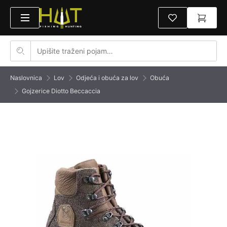
Naslovnica
Lov
Odjeća i obuća za lov
Obuća
Gojzerice Diotto Beccaccia