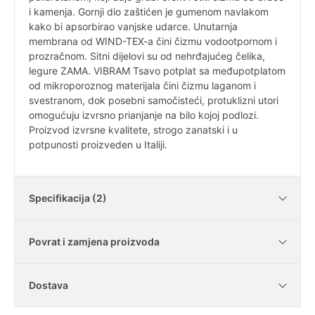
i kamenja. Gornji dio zaštićen je gumenom navlakom
kako bi apsorbirao vanjske udarce. Unutarnja
membrana od WIND-TEX-a čini čizmu vodootpornom i
prozračnom. Sitni dijelovi su od nehrđajućeg čelika,
legure ZAMA. VIBRAM Tsavo potplat sa međupotplatom
od mikroporoznog materijala čini čizmu laganom i
svestranom, dok posebni samočisteći, protuklizni utori
omogućuju izvrsno prianjanje na bilo kojoj podlozi.
Proizvod izvrsne kvalitete, strogo zanatski i u
potpunosti proizveden u Italiji.
Specifikacija (2)
Povrat i zamjena proizvoda
Vodonepropusne
DA
Dostava
Materijal
Wind-tex
Je li moguće vratiti kupljene artikle?