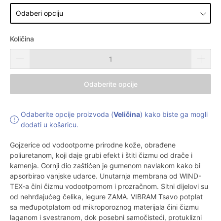
Količina
Odaberite opcije
Odaberite opcije proizvoda (
Veličina
) kako biste ga mogli
dodati u košaricu.
Gojzerice od vodootporne prirodne kože, obrađene
poliuretanom, koji daje grubi efekt i štiti čizmu od drače i
kamenja. Gornji dio zaštićen je gumenom navlakom kako bi
apsorbirao vanjske udarce. Unutarnja membrana od WIND-
TEX-a čini čizmu vodootpornom i prozračnom. Sitni dijelovi su
od nehrđajućeg čelika, legure ZAMA. VIBRAM Tsavo potplat
sa međupotplatom od mikroporoznog materijala čini čizmu
laganom i svestranom, dok posebni samočisteći, protuklizni