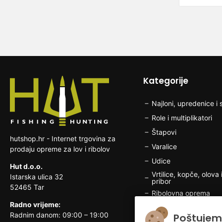
Kategorije
Najloni, upredenice i s
Role i multiplikatori
Štapovi
hutshop.hr - Internet trgovina za
Varalice
prodaju opreme za lov i ribolov
Udice
Hut d.o.o.
Vrtilice, kopče, olova i
Istarska ulica 32
pribor
52465 Tar
Ribolovna oprema
Radno vrijeme:
Brodska elektronika
Radnim danom: 09:00 – 19:00
Poštujem
Odjeća i obuća za rib