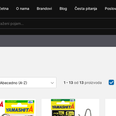
četna
O nama
Brandovi
Blog
Česta pitanja
Poslov
1 - 13
od
13
proizvoda