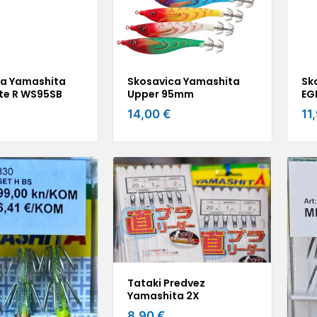
ca Yamashita
Skosavica Yamashita
Sk
te R WS95SB
Upper 95mm
EG
14,00 €
11
Tataki Predvez
Yamashita 2X
8,90 €