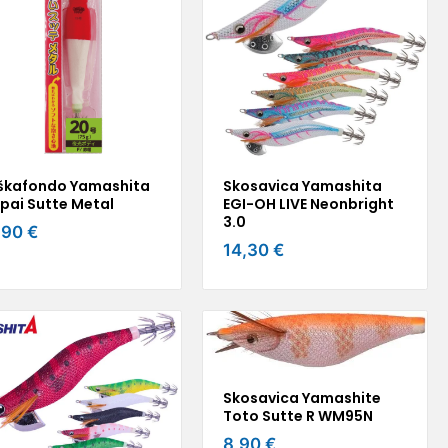
škafondo Yamashita
Skosavica Yamashita
pai Sutte Metal
EGI-OH LIVE Neonbright
3.0
,90 €
14,30 €
Skosavica Yamashite
Toto Sutte R WM95N
8,90 €