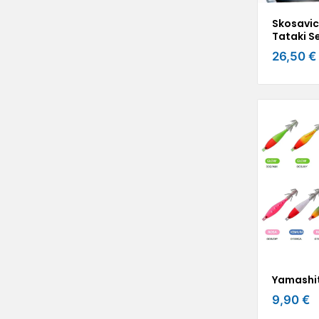
Skosavi
Tataki S
26,50 €
Yamashit
9,90 €