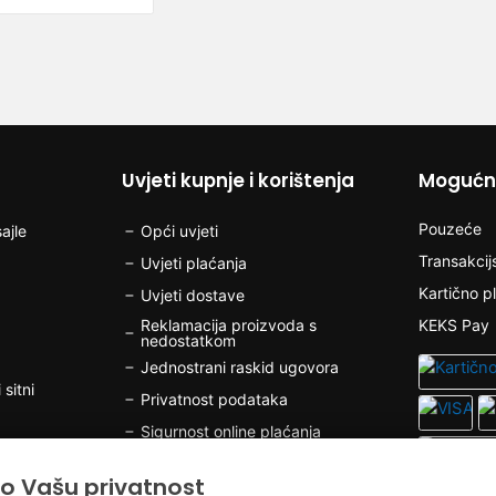
Uvjeti kupnje i korištenja
Mogućno
Pouzeće
ajle
Opći uvjeti
Transakcij
Uvjeti plaćanja
Kartično p
Uvjeti dostave
Reklamacija proizvoda s
KEKS Pay
nedostatkom
Jednostrani raskid ugovora
 sitni
Privatnost podataka
Sigurnost online plaćanja
Kolačići
o Vašu privatnost
olov