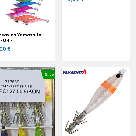
osavica Yamashite
I-OH F
,90 €
Novo