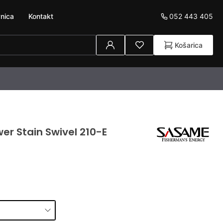
052 443 405
nica
Kontakt
Košarica
er Stain Swivel 210-E