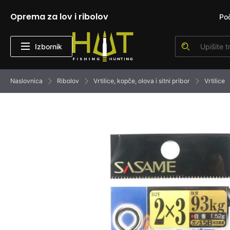
Oprema za lov i ribolov
Po
Izbornik
Naslovnica
Ribolov
Vrtilice, kopče, olova i sitni pribor
Vrtilice