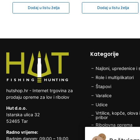
Dodaj u listu želja
Dodaj u listu želja
Kategorije
Najloni, upredenice i s
Role i multiplikatori
Štapovi
hutshop.hr - Internet trgovina za
Varalice
prodaju opreme za lov i ribolov
Udice
Hut d.o.o.
Vrtilice, kopče, olova i
Istarska ulica 32
pribor
52465 Tar
Ribolovna oprema
Radno vrijeme:
Brodska elektronika
Radnim danom: 09:00 – 19:00