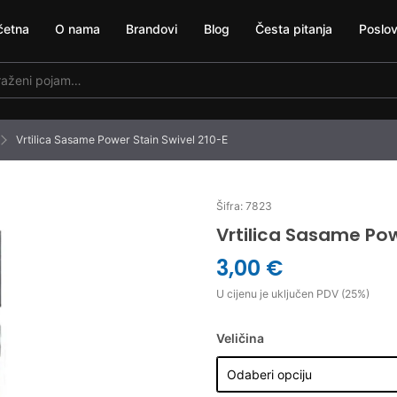
četna
O nama
Brandovi
Blog
Česta pitanja
Poslov
Vrtilica Sasame Power Stain Swivel 210-E
Šifra: 7823
Vrtilica Sasame Pow
3,00 €
U cijenu je uključen PDV (25%)
Veličina