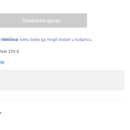
Odaberite opcije
(
Veličina
) kako biste ga mogli dodati u košaricu.
ivel 210-E
lja
a