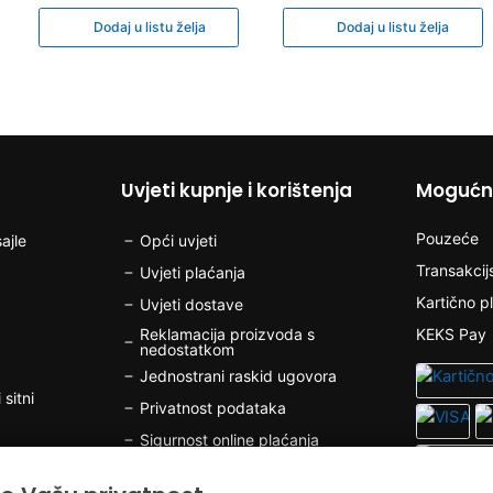
Dodaj u listu želja
Dodaj u listu želja
Uvjeti kupnje i korištenja
Mogućno
Pouzeće
ajle
Opći uvjeti
Transakcij
Uvjeti plaćanja
Kartično p
Uvjeti dostave
Reklamacija proizvoda s
KEKS Pay
nedostatkom
Jednostrani raskid ugovora
 sitni
Privatnost podataka
Sigurnost online plaćanja
Kolačići