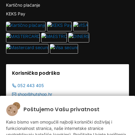
Kartično plaćanje
KEKS Pay
Korisnička podrška
052 443 405
shop@hutshop.hr
Radno vrijeme:
Poštujemo Vašu privatnost
Pon - Pet 9:00-19:00h
Kako bismo vam omogućili najbolji korisnički doživljaj i
Sub 9:00-13:00
funkcionalnost stranica, naše internetske stranice
upotrebljavaju kolačiće (cookies). Pročitajte Uvjete korištenja