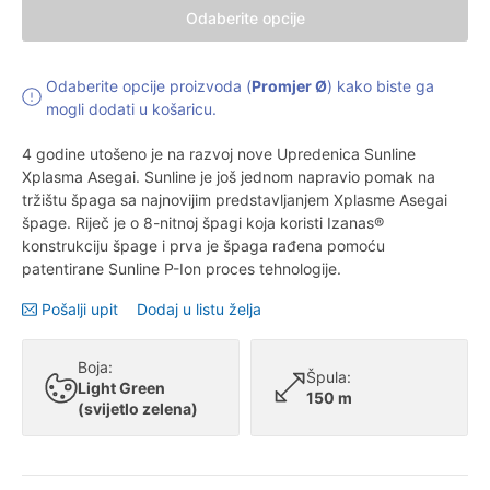
Odaberite opcije
Odaberite opcije proizvoda (
Promjer Ø
) kako biste ga
mogli dodati u košaricu.
4 godine utošeno je na razvoj nove Upredenica Sunline
Xplasma Asegai. Sunline je još jednom napravio pomak na
tržištu špaga sa najnovijim predstavljanjem Xplasme Asegai
špage. Riječ je o 8-nitnoj špagi koja koristi Izanas®
konstrukciju špage i prva je špaga rađena pomoću
patentirane Sunline P-Ion proces tehnologije.
Pošalji upit
Dodaj u listu želja
Boja:
Špula:
Light Green
150 m
(svijetlo zelena)