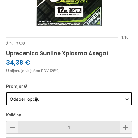
1/10
Šifra: 7328
Upredenica Sunline Xplasma Asegai
34,38 €
U cijenu je uključen PDV (25%)
Promjer Ø
Količina