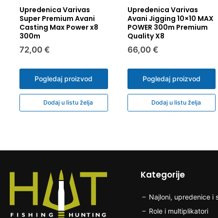
Upredenica Varivas
Upredenica Varivas
Super Premium Avani
Avani Jigging 10×10 MAX
Casting Max Power x8
POWER 300m Premium
300m
Quality X8
72,00 €
66,00 €
Pogledaj proizvod
Pogledaj proizvod
Dodaj u listu želja
Dodaj u listu želja
Kategorije
Najloni, upredenice i s
Role i multiplikatori