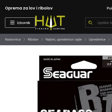
Oprema za lov i ribolov
Po
Izbornik
Naslovnica
Ribolov
Najloni, upredenice i sajle
Upredenice