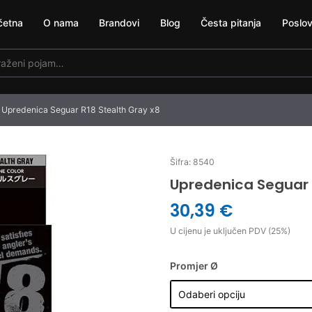
četna
O nama
Brandovi
Blog
Česta pitanja
Poslov
Upredenica Seguar R18 Stealth Gray x8
Šifra: 8540
Upredenica Seguar 
30,39 €
U cijenu je uključen PDV (25%)
Promjer Ø