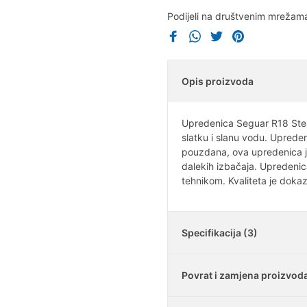
Podijeli na društvenim mrežam
Opis proizvoda
Upredenica Seguar R18 Stea
slatku i slanu vodu. Upreden
pouzdana, ova upredenica j
dalekih izbačaja. Upredenic
tehnikom. Kvaliteta je doka
Specifikacija (3)
Povrat i zamjena proizvod
Nosivost