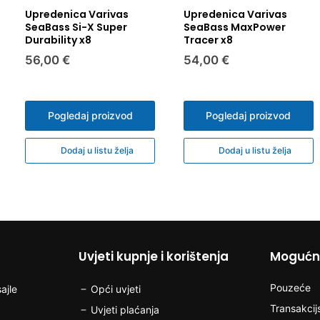
roku na naš trošak.
Svi se proizvodi prije
zapečaćena roba k
Upredenica Varivas
Upredenica Varivas
greškom, odmah nas k
pogodna za vraća
SeaBass Si-X Super
SeaBass MaxPower
mail adresu da se do
roba koja je zbo
Durability x8
Tracer x8
proizvoda. Troškove 
drugim stvarima
56,00 €
54,00 €
Pogledaj proizvod
Pogledaj proizvod
Dodaj u listu želja
Dodaj u listu želja
Uvjeti kupnje i korištenja
Mogućno
Pouzeće
ajle
Opći uvjeti
Transakcij
Uvjeti plaćanja