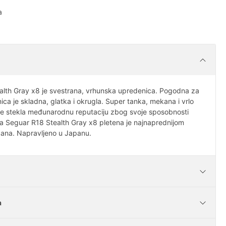
a
lth Gray x8 je svestrana, vrhunska upredenica. Pogodna za
ica je skladna, glatka i okrugla. Super tanka, mekana i vrlo
e stekla međunarodnu reputaciju zbog svoje sposobnosti
a Seguar R18 Stealth Gray x8 pletena je najnaprednijom
zana. Napravljeno u Japanu.
a
10 kg / 22 lbs