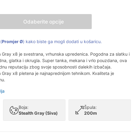
Odaberite opcije
(
Promjer Ø
) kako biste ga mogli dodati u košaricu.
 Gray x8 je svestrana, vrhunska upredenica. Pogodna za slatku i
dna, glatka i okrugla. Super tanka, mekana i vrlo pouzdana, ova
nu reputaciju zbog svoje sposobnosti dalekih izbačaja.
Gray x8 pletena je najnaprednijom tehnikom. Kvaliteta je
nu.
lja
Boja:
Špula:
Stealth Gray (Siva)
200m