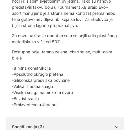
noći i u slabim svjetlosnim uvijetima. Tako su nanovo
predstavili takvu boju u Tournament X8 Braid Evo+
asortimanu jer bijela struna nema kontrast prema nebu
te je gotovo nevidljiva ribi koja se lovi. Za ribolovca je
bijela struna lagano prepoznatljiva.
Za novo pakiranje dodatno smo smanjili udio plastičnog
materijala za više od 50%.
Dostupne boje: tamno zelena, chartreuse, multi-color i
bijela
-8 nitna konstrukcija
-Apsolutno okruglo pletena
-Silikonska presvlaka površine
-Velika linerana snaga
-Visoka snaga na mokrom čvoru
-Bez istezanja
-Proizvedeno u Japanu
Specifikacija (3)