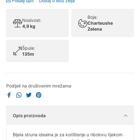
Pošalji upit
Dodaj u listu želja
Boja:
Nosivost:
Charteushe
4,9 kg
Zelena
Špula:
135m
Podijeli na društvenim mrežama
Opis proizvoda
Bijela struna idealna je za korištenje u ribolovu tijekom