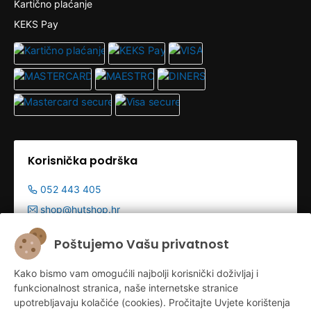
Kartično plaćanje
KEKS Pay
Korisnička podrška
052 443 405
shop@hutshop.hr
Radno vrijeme:
Poštujemo Vašu privatnost
Pon - Pet 9:00-19:00h
Kako bismo vam omogućili najbolji korisnički doživljaj i
Sub 9:00-13:00
funkcionalnost stranica, naše internetske stranice
upotrebljavaju kolačiće (cookies). Pročitajte Uvjete korištenja