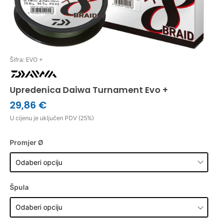
Šifra: EVO +
Upredenica Daiwa Turnament Evo +
29,86 €
U cijenu je uključen PDV (25%)
Promjer Ø
Špula