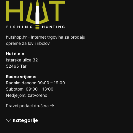
kupac.
reklamacijskog proizvoda snosi prodavatelj.
roba koja je zbog svoje prirode nakon
dostave nerazdvojivo pomiješana s
drugim stvarima
hutshop.hr - Internet trgovina za prodaju
opreme za lov i ribolov
Hut d.o.o.
Istarska ulica 32
52465 Tar
Radno vrijeme:
Radnim danom: 09:00 – 19:00
Subotom: 09:00 – 13:00
Nedjeljom: zatvoreno
Pravni podaci društva
Kategorije