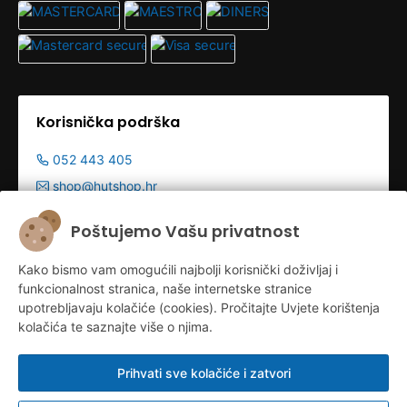
Korisnička podrška
052 443 405
shop@hutshop.hr
Radno vrijeme:
Poštujemo Vašu privatnost
Pon - Pet 9:00-19:00h
Kako bismo vam omogućili najbolji korisnički doživljaj i
Sub 9:00-13:00
funkcionalnost stranica, naše internetske stranice
upotrebljavaju kolačiće (cookies). Pročitajte Uvjete korištenja
kolačića te saznajte više o njima.
Prihvati sve kolačiće i zatvori