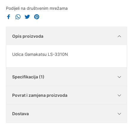
Podijeli na društvenim mrežama
Opis proizvoda
Udica Gamakatsu LS-3310N
Specifikacija (1)
Povrat i zamjena proizvoda
Količina
25 kom
Dostava
Je li moguće vratiti kupljene artikle?
U našoj trgovini imate zakonski rok od 14