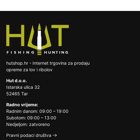
navedite samo svoj osobni broj tekućeg
u što kraćem roku na naš trošak.
nas kontakirajte putem navedenog
zapečaćena roba koja zbog zdravstvenih
računa za povrat novca.
telefonskog broja ili na e-mail adresu da se
ili higijenskih razloga nije pogodna za
dogovorimo oko preuzimanja istog te slanja
vraćanje, ako je bila otpečaćena nakon
Trošak slanja pošiljke na našu adresu snosi
zamjenskog proizvoda. Troškove zamjene
dostave
kupac.
reklamacijskog proizvoda snosi prodavatelj.
roba koja je zbog svoje prirode nakon
dostave nerazdvojivo pomiješana s
drugim stvarima
hutshop.hr - Internet trgovina za prodaju
opreme za lov i ribolov
Hut d.o.o.
Istarska ulica 32
52465 Tar
Radno vrijeme:
Radnim danom: 09:00 – 19:00
Subotom: 09:00 – 13:00
Nedjeljom: zatvoreno
Pravni podaci društva