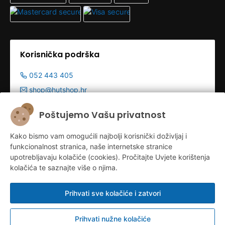
Korisnička podrška
052 443 405
shop@hutshop.hr
Radno vrijeme:
Poštujemo Vašu privatnost
Pon - Pet 9:00-19:00h
Kako bismo vam omogućili najbolji korisnički doživljaj i
Sub 9:00-13:00
funkcionalnost stranica, naše internetske stranice
upotrebljavaju kolačiće (cookies). Pročitajte Uvjete korištenja
kolačića te saznajte više o njima.
Prihvati sve kolačiće i zatvori
Prihvati nužne kolačiće