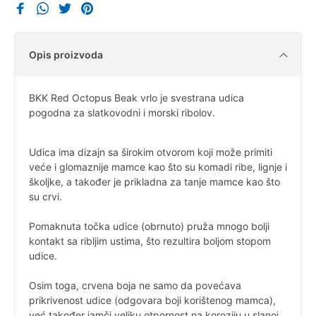
Opis proizvoda
BKK Red Octopus Beak vrlo je svestrana udica
pogodna za slatkovodni i morski ribolov.
Udica ima dizajn sa širokim otvorom koji može primiti
veće i glomaznije mamce kao što su komadi ribe, lignje i
školjke, a također je prikladna za tanje mamce kao što
su crvi.
Pomaknuta točka udice (obrnuto) pruža mnogo bolji
kontakt sa ribljim ustima, što rezultira boljom stopom
udice.
Osim toga, crvena boja ne samo da povećava
prikrivenost udice (odgovara boji korištenog mamca),
već također jamči veliku otpornost na koroziju u slanoj