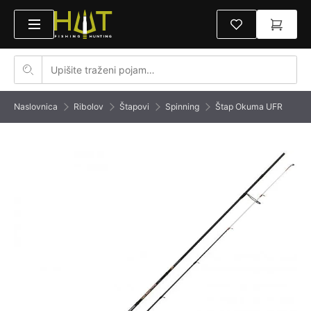
Naslovnica
Ribolov
Štapovi
Spinning
Štap Okuma UFR