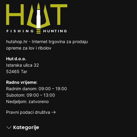
dogovorimo oko preuzimanja istog te slanja
vraćanje, ako je bila otpečaćena nakon
Trošak slanja pošiljke na našu adresu snosi
zamjenskog proizvoda. Troškove zamjene
dostave
kupac.
reklamacijskog proizvoda snosi prodavatelj.
roba koja je zbog svoje prirode nakon
dostave nerazdvojivo pomiješana s
drugim stvarima
hutshop.hr - Internet trgovina za prodaju
opreme za lov i ribolov
Hut d.o.o.
Istarska ulica 32
52465 Tar
Radno vrijeme:
Radnim danom: 09:00 – 19:00
Subotom: 09:00 – 13:00
Nedjeljom: zatvoreno
Pravni podaci društva
Kategorije