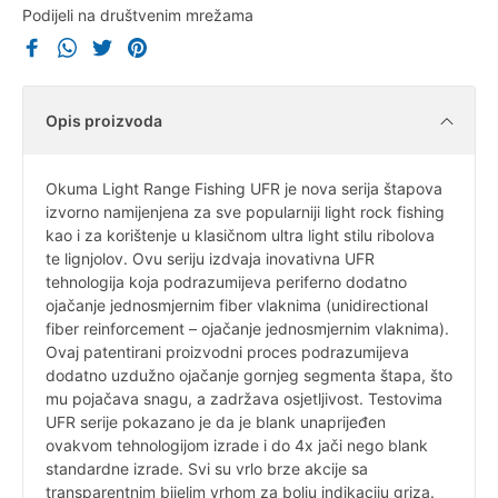
Podijeli na društvenim mrežama
Opis proizvoda
Okuma Light Range Fishing UFR je nova serija štapova
izvorno namijenjena za sve popularniji light rock fishing
kao i za korištenje u klasičnom ultra light stilu ribolova
te lignjolov. Ovu seriju izdvaja inovativna UFR
tehnologija koja podrazumijeva periferno dodatno
ojačanje jednosmjernim fiber vlaknima (unidirectional
fiber reinforcement – ojačanje jednosmjernim vlaknima).
Ovaj patentirani proizvodni proces podrazumijeva
dodatno uzdužno ojačanje gornjeg segmenta štapa, što
mu pojačava snagu, a zadržava osjetljivost. Testovima
UFR serije pokazano je da je blank unaprijeđen
ovakvom tehnologijom izrade i do 4x jači nego blank
standardne izrade. Svi su vrlo brze akcije sa
transparentnim bijelim vrhom za bolju indikaciju griza.