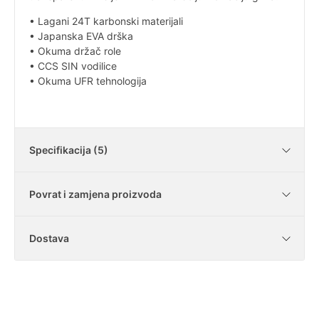
• Lagani 24T karbonski materijali
• Japanska EVA drška
• Okuma držač role
• CCS SIN vodilice
• Okuma UFR tehnologija
Specifikacija (5)
Povrat i zamjena proizvoda
Težina štapa
96g
Dostava
Broj sekcija
2 sekcije
Je li moguće vratiti kupljene artikle?
Duljina sklopljenoga
112cm
U našoj trgovini imate zakonski rok od 14
štapa
dana za vraćanje artikala bez navođenja
Koliko iznosi dostava?
Mogu li vratiti samo dio kupljene robe?
razloga. Ispunite Obrazac za jednostrani