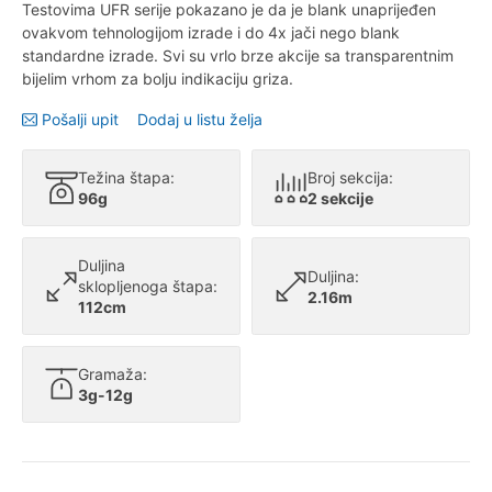
Testovima UFR serije pokazano je da je blank unaprijeđen
ovakvom tehnologijom izrade i do 4x jači nego blank
standardne izrade. Svi su vrlo brze akcije sa transparentnim
bijelim vrhom za bolju indikaciju griza.
Pošalji upit
Dodaj u listu želja
Težina štapa:
Broj sekcija:
96g
2 sekcije
Duljina
Duljina:
sklopljenoga štapa:
2.16m
112cm
Gramaža:
3g-12g