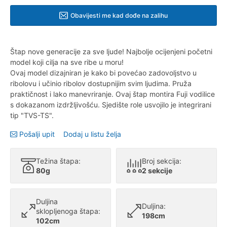
Obavijesti me kad dođe na zalihu
Štap nove generacije za sve ljude! Najbolje ocijenjeni početni
model koji cilja na sve ribe u moru!
Ovaj model dizajniran je kako bi povećao zadovoljstvo u
ribolovu i učinio ribolov dostupnijim svim ljudima. Pruža
praktičnost i lako manevriranje. Ovaj štap montira Fuji vodilice
s dokazanom izdržljivošću. Sjedište role usvojilo je integrirani
tip "TVS-TS".
Pošalji upit
Dodaj u listu želja
Težina štapa:
Broj sekcija:
80g
2 sekcije
Duljina
Duljina:
sklopljenoga štapa:
198cm
102cm