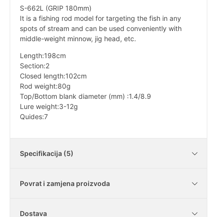
S-662L (GRIP 180mm)
It is a fishing rod model for targeting the fish in any
spots of stream and can be used conveniently with
middle-weight minnow, jig head, etc.
Length:198cm
Section:2
Closed length:102cm
Rod weight:80g
Top/Bottom blank diameter (mm) :1.4/8.9
Lure weight:3-12g
Quides:7
Specifikacija (5)
Povrat i zamjena proizvoda
Težina štapa
80g
Dostava
Broj sekcija
2 sekcije