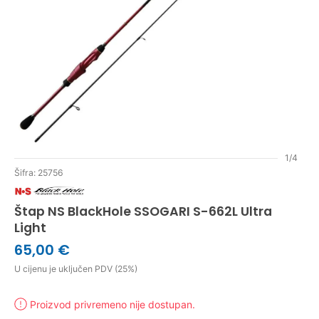
1/4
Šifra: 25756
Štap NS BlackHole SSOGARI S-662L Ultra
Light
65,00 €
U cijenu je uključen PDV (25%)
Proizvod privremeno nije dostupan.