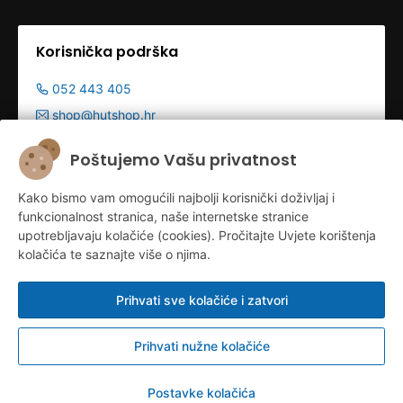
Korisnička podrška
052 443 405
shop@hutshop.hr
Radno vrijeme:
Poštujemo Vašu privatnost
Pon - Pet 9:00-19:00h
Kako bismo vam omogućili najbolji korisnički doživljaj i
Sub 9:00-13:00
funkcionalnost stranica, naše internetske stranice
upotrebljavaju kolačiće (cookies). Pročitajte Uvjete korištenja
kolačića te saznajte više o njima.
Prihvati sve kolačiće i zatvori
Prihvati nužne kolačiće
Konfiguriraj kolačiće
© HUT d.o.o. 2026.
Postavke kolačića