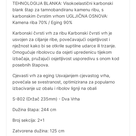
TEHNOLOGIJA BLANKA: Visokoelastični karbonski
blank štap za tamnobandiranu kamenu ribu, s
karbonskim čvrstim vrhom UGLJIČNA OSNOVA:
Kamena riba 70% / Eging 90%
Karbonski čvrsti vrh za ribu Karbonski čvrsti vrh je
usvojen za ciljanje ribe, povećavajući osjetljivost i
nježnost kako bi se otkrile suptilne udarce ili trzanje.
Omogućuje ribolovcu da osjeti upredenicu tijekom
izbačaja, pružajući osjetljivost usporedivu s onom kod
posebnih štapova.
Cjevasti vrh za eging Usvajanjem cjevastog vrha,
povećala se svestranost, optimizirana za popularno
izbacivanje uz obalu i ribolov lignji na obali
S-802 (Držač 235mm) - Dva Vrha
Dužina štapa: 244 cm
Broj sekcija: 2+1
Zatvorena dužina: 125 cm