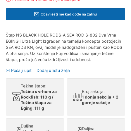
Obavijesti me kad dođe na zalihu
Štap NS BLACK HOLE RODS-A SEA ROD S-802 Dva Vrha
EGING i Ultra LIght Izgrađen na temelju koncepta postojećih
SEA RODS KN, ovaj model je nadograđen i pušten kao RODS
Alpha serija. Uz korištenje Fuji vodilica i smanjenje težine
štapa, pruža još veću izdržljivost i udobnost.
Pošalji upit
Dodaj u listu želja
Težina štapa:
Težina s vrhom za
Broj sekcija:
Rockfish: 110 g /
1 donja sekcija + 2
Težina štapa za
gornje sekcije
Eging: 111 g
Duljina
Duljina: