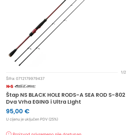
1/2
Šifra: 0712179979437
Štap NS BLACK HOLE RODS-A SEA ROD S-802
Dva Vrha EGING i Ultra LIght
95,00 €
U cijenu je uključen PDV (25%)
Proizvod privremeno nije dostupan.