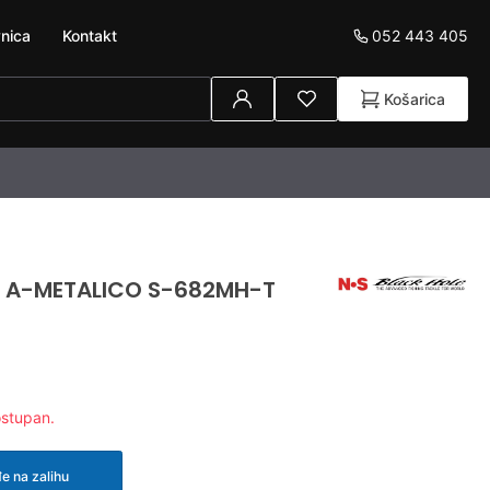
052 443 405
nica
Kontakt
Košarica
E A-METALICO S-682MH-T
ostupan.
e na zalihu