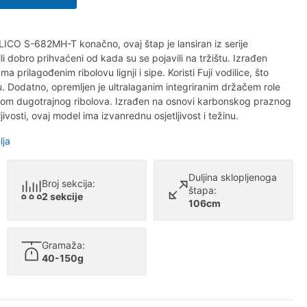
O S-682MH-T konačno, ovaj štap je lansiran iz serije
li dobro prihvaćeni od kada su se pojavili na tržištu. Izrađen
 prilagođenim ribolovu lignji i sipe. Koristi Fuji vodilice, što
. Dodatno, opremljen je ultralaganim integriranim držačem role
jekom dugotrajnog ribolova. Izrađen na osnovi karbonskog praznog
ljivosti, ovaj model ima izvanrednu osjetljivost i težinu.
lja
Duljina sklopljenoga
Broj sekcija:
štapa:
2 sekcije
106cm
Gramaža:
40-150g