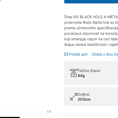
Štap NS BLACK HOLE A-METALIC
proizvoda Rods Alpha koji su bi
prema učinkovitim specifikacijama
povećava otpornost na koroziju
koji smanjuje napor na ruci ti
štapa visoke elastičnosti i osjet
Pošalji upit
Dodaj u listu že
Težina štapa:
94g
Duljina:
203cm
1/4