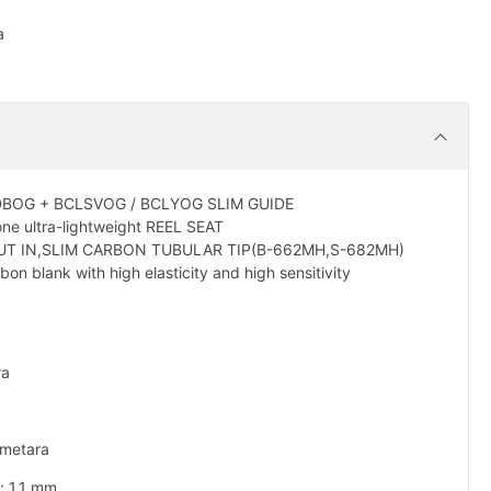
a
DBOG + BCLSVOG / BCLYOG SLIM GUIDE
one ultra-lightweight REEL SEAT
UT IN,SLIM CARBON TUBULAR TIP(B-662MH,S-682MH)
blank with high elasticity and high sensitivity
ra
imetara
: 1,1 mm