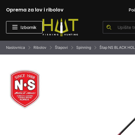
Oprema za lov i ribolov
Po
Izbornik
Naslovnica
Ribolov
Štapovi
Spinning
Štap NS BLACK HO