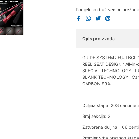
Podijeli na društvenim mrežam
Opis proizvoda
GUIDE SYSTEM : FUJI BCL
REEL SEAT DESIGN : All-in-
SPECIAL TECHNOLOGY : P
BLANK TECHNOLOGY : Carbon 
CARBON 99%
Duljina štapa: 203 centimet
Broj sekcija: 2
Zatvorena duljina: 106 cent
Promjer vrha praznog štapa