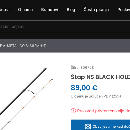
četna
O nama
Brandovi
Blog
Česta pitanja
Poslov
LE A-METALICO S-682MH-T
Šifra: 306708
Štap NS BLACK HOL
89,00 €
U cijenu je uključen PDV (25%)
Proizvod privremeno nije d
Obavijesti me kad dođ