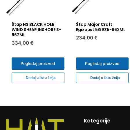
Štap NS BLACK HOLE
Štap Major Craft
WIND SHEAR INSHORE S-
Egizaust 5G EZ5-862ML
862ML
234,00 €
334,00 €
Pogledaj proizvod
Pogledaj proizvod
Dodaj u listu želja
Dodaj u listu želja
Kategorije