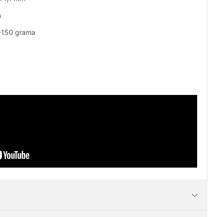
m
0-150 grama