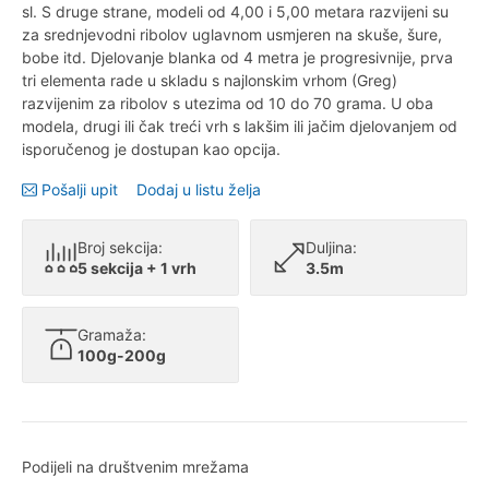
sl. S druge strane, modeli od 4,00 i 5,00 metara razvijeni su
za srednjevodni ribolov uglavnom usmjeren na skuše, šure,
bobe itd. Djelovanje blanka od 4 metra je progresivnije, prva
tri elementa rade u skladu s najlonskim vrhom (Greg)
razvijenim za ribolov s utezima od 10 do 70 grama. U oba
modela, drugi ili čak treći vrh s lakšim ili jačim djelovanjem od
isporučenog je dostupan kao opcija.
Pošalji upit
Dodaj u listu želja
Broj sekcija:
Duljina:
5 sekcija + 1 vrh
3.5m
Gramaža:
100g-200g
Podijeli na društvenim mrežama