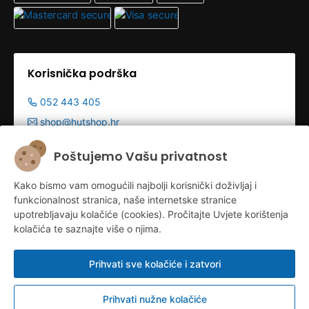
Korisnička podrška
052 443 405
shop@hutshop.hr
Radno vrijeme:
Poštujemo Vašu privatnost
Pon - Pet 9:00-19:00h
Kako bismo vam omogućili najbolji korisnički doživljaj i
Sub 9:00-13:00
funkcionalnost stranica, naše internetske stranice
upotrebljavaju kolačiće (cookies). Pročitajte Uvjete korištenja
kolačića te saznajte više o njima.
Prihvati sve kolačiće i zatvori
Prihvati nužne kolačiće