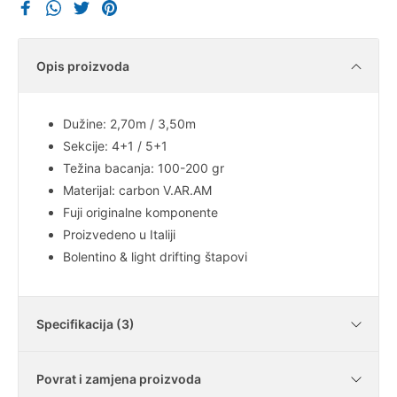
Opis proizvoda
Dužine: 2,70m / 3,50m
Sekcije: 4+1 / 5+1
Težina bacanja: 100-200 gr
Materijal: carbon V.AR.AM
Fuji originalne komponente
Proizvedeno u Italiji
Bolentino & light drifting štapovi
Specifikacija (3)
Povrat i zamjena proizvoda
Broj sekcija
5 sekcija + 1 vrh