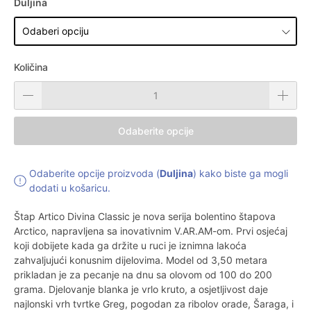
Duljina
Količina
Odaberite opcije
Odaberite opcije proizvoda (
Duljina
) kako biste ga mogli
dodati u košaricu.
Štap Artico Divina Classic je nova serija bolentino štapova
Arctico, napravljena sa inovativnim V.AR.AM-om. Prvi osjećaj
koji dobijete kada ga držite u ruci je iznimna lakoća
zahvaljujući konusnim dijelovima. Model od 3,50 metara
prikladan je za pecanje na dnu sa olovom od 100 do 200
grama. Djelovanje blanka je vrlo kruto, a osjetljivost daje
najlonski vrh tvrtke Greg, pogodan za ribolov orade, Šaraga, i