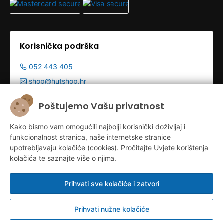
Korisnička podrška
052 443 405
shop@hutshop.hr
Radno vrijeme:
Poštujemo Vašu privatnost
Pon - Pet 9:00-19:00h
Kako bismo vam omogućili najbolji korisnički doživljaj i
Sub 9:00-13:00
funkcionalnost stranica, naše internetske stranice
upotrebljavaju kolačiće (cookies). Pročitajte Uvjete korištenja
kolačića te saznajte više o njima.
Prihvati sve kolačiće i zatvori
Prihvati nužne kolačiće
Konfiguriraj kolačiće