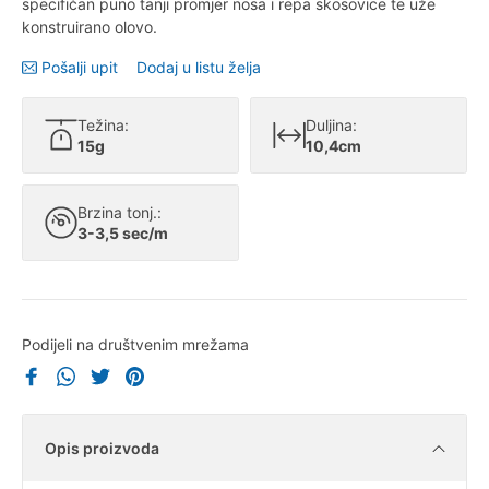
specifičan puno tanji promjer nosa i repa skosovice te uže
konstruirano olovo.
Pošalji upit
Dodaj u listu želja
Težina:
Duljina:
15g
10,4cm
Brzina tonj.:
3-3,5 sec/m
Podijeli na društvenim mrežama
Opis proizvoda