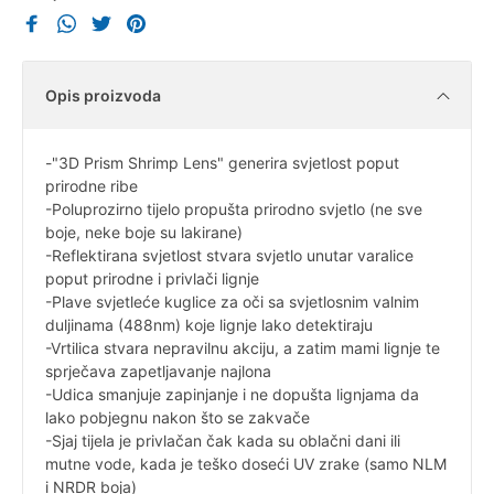
Opis proizvoda
-"3D Prism Shrimp Lens" generira svjetlost poput
prirodne ribe
-Poluprozirno tijelo propušta prirodno svjetlo (ne sve
boje, neke boje su lakirane)
-Reflektirana svjetlost stvara svjetlo unutar varalice
poput prirodne i privlači lignje
-Plave svjetleće kuglice za oči sa svjetlosnim valnim
duljinama (488nm) koje lignje lako detektiraju
-Vrtilica stvara nepravilnu akciju, a zatim mami lignje te
sprječava zapetljavanje najlona
-Udica smanjuje zapinjanje i ne dopušta lignjama da
lako pobjegnu nakon što se zakvače
-Sjaj tijela je privlačan čak kada su oblačni dani ili
mutne vode, kada je teško doseći UV zrake (samo NLM
i NRDR boja)