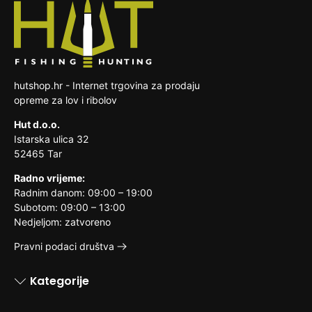
zamjenskog proizvoda. Troškove zamjene
dostave
kupac.
reklamacijskog proizvoda snosi prodavatelj.
roba koja je zbog svoje prirode nakon
dostave nerazdvojivo pomiješana s
drugim stvarima
hutshop.hr - Internet trgovina za prodaju
opreme za lov i ribolov
Hut d.o.o.
Istarska ulica 32
52465 Tar
Radno vrijeme:
Radnim danom: 09:00 – 19:00
Subotom: 09:00 – 13:00
Nedjeljom: zatvoreno
Pravni podaci društva
Kategorije