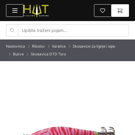
Naslovnica
Ribolov
Varalice
Skosavice za lignje i sipe
Bukve
Skosavica DTD Toro