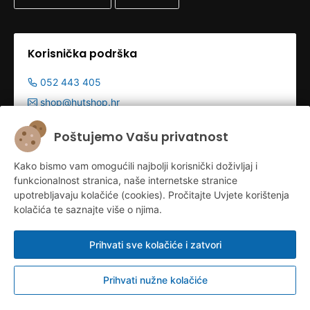
Korisnička podrška
052 443 405
shop@hutshop.hr
Radno vrijeme:
Poštujemo Vašu privatnost
Pon - Pet 9:00-19:00h
Kako bismo vam omogućili najbolji korisnički doživljaj i
Sub 9:00-13:00
funkcionalnost stranica, naše internetske stranice
upotrebljavaju kolačiće (cookies). Pročitajte Uvjete korištenja
kolačića te saznajte više o njima.
Prihvati sve kolačiće i zatvori
Prihvati nužne kolačiće
Konfiguriraj kolačiće