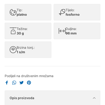
Tip:
Tijelo:
platno
fosforno
Težina:
Duljina:
30 g
96 mm
Brzina tonj.:
1 s/m
Podijeli na društvenim mrežama
Opis proizvoda