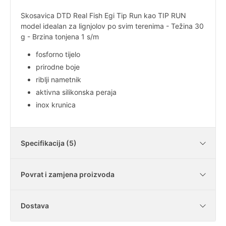
Skosavica DTD Real Fish Egi Tip Run kao TIP RUN
model idealan za lignjolov po svim terenima - Težina 30
g - Brzina tonjena 1 s/m
fosforno tijelo
prirodne boje
riblji nametnik
aktivna silikonska peraja
inox krunica
Specifikacija (5)
Povrat i zamjena proizvoda
Tip
platno
Dostava
Tijelo
fosforno
Je li moguće vratiti kupljene artikle?