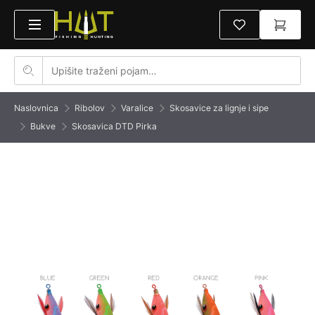
Naslovnica
Ribolov
Varalice
Skosavice za lignje i sipe
Bukve
Skosavica DTD Pirka