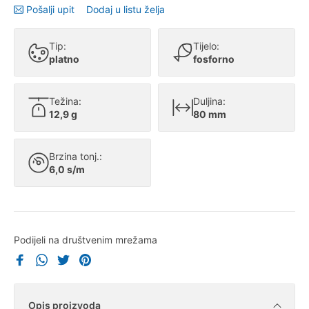
Pošalji upit
Dodaj u listu želja
Tip:
Tijelo:
platno
fosforno
Težina:
Duljina:
12,9 g
80 mm
Brzina tonj.:
6,0 s/m
Podijeli na društvenim mrežama
Opis proizvoda