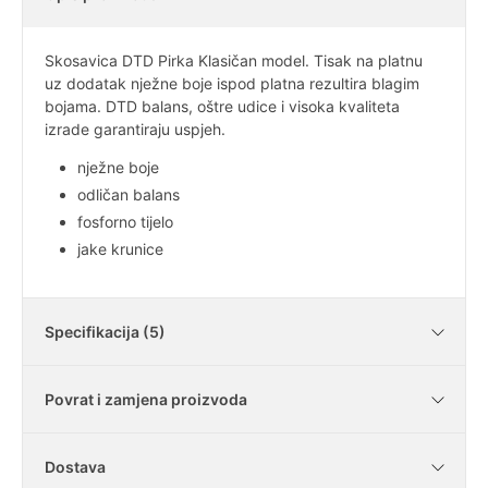
Skosavica DTD Pirka Klasičan model. Tisak na platnu
uz dodatak nježne boje ispod platna rezultira blagim
bojama. DTD balans, oštre udice i visoka kvaliteta
izrade garantiraju uspjeh.
nježne boje
odličan balans
fosforno tijelo
jake krunice
Specifikacija (5)
Povrat i zamjena proizvoda
Tip
platno
Dostava
Tijelo
fosforno