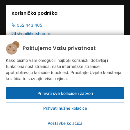
Korisnička podrška
052 443 405
shop@hutshop.hr
Radno vrijeme:
Poštujemo Vašu privatnost
Pon - Pet 9:00-19:00h
Kako bismo vam omogućili najbolji korisnički doživljaj i
Sub 9:00-13:00
funkcionalnost stranica, naše internetske stranice
upotrebljavaju kolačiće (cookies). Pročitajte Uvjete korištenja
kolačića te saznajte više o njima.
Prihvati sve kolačiće i zatvori
Prihvati nužne kolačiće
Konfiguriraj kolačiće
© HUT d.o.o. 2026.
Postavke kolačića
Izrada web shopa:
Sell Digital