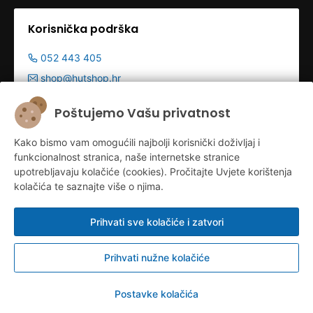
Korisnička podrška
052 443 405
shop@hutshop.hr
Radno vrijeme:
Poštujemo Vašu privatnost
Pon - Pet 9:00-19:00h
Kako bismo vam omogućili najbolji korisnički doživljaj i
Sub 9:00-13:00
funkcionalnost stranica, naše internetske stranice
upotrebljavaju kolačiće (cookies). Pročitajte Uvjete korištenja
kolačića te saznajte više o njima.
Prihvati sve kolačiće i zatvori
Prihvati nužne kolačiće
Konfiguriraj kolačiće
© HUT d.o.o. 2026.
Postavke kolačića
Izrada web shopa:
Sell Digital