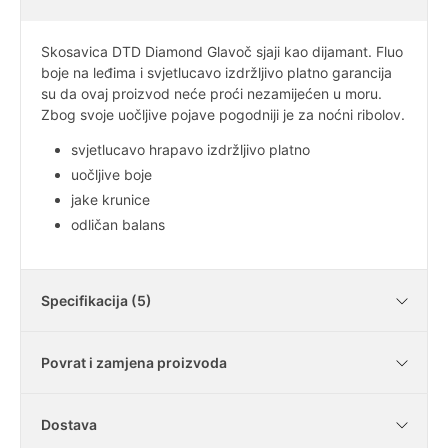
Skosavica DTD Diamond Glavoč sjaji kao dijamant. Fluo
boje na leđima i svjetlucavo izdržljivo platno garancija
su da ovaj proizvod neće proći nezamijećen u moru.
Zbog svoje uočljive pojave pogodniji je za noćni ribolov.
svjetlucavo hrapavo izdržljivo platno
uočljive boje
jake krunice
odličan balans
Specifikacija (5)
Povrat i zamjena proizvoda
Tip
platno
Dostava
Tijelo
fosforno
Je li moguće vratiti kupljene artikle?