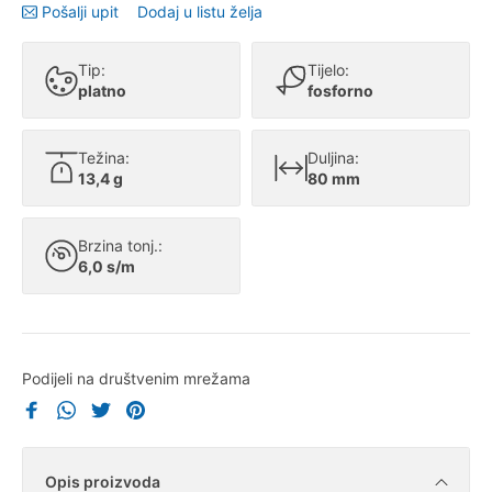
Pošalji upit
Dodaj u listu želja
Tip:
Tijelo:
platno
fosforno
Težina:
Duljina:
13,4 g
80 mm
Brzina tonj.:
6,0 s/m
Podijeli na društvenim mrežama
Opis proizvoda