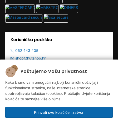
Korisnička podrška
052 443 405
shop@hutshop.hr
Radno vrijeme:
Poštujemo Vašu privatnost
Pon - Pet 9:00-19:00h
Kako bismo vam omogućili najbolji korisnički doživljaj i
Sub 9:00-13:00
funkcionalnost stranica, naše internetske stranice
upotrebljavaju kolačiće (cookies). Pročitajte Uvjete korištenja
kolačića te saznajte više o njima.
Prihvati sve kolačiće i zatvori