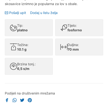
skosavice iznimno je popularna za lov s obale.
Pošalji upit
Dodaj u listu želja
Tip:
Tijelo:
platno
fosforno
Težina:
Duljina:
10.1 g
70 mm
Brzina tonj.:
6,5 s/m
Podijeli na društvenim mrežama