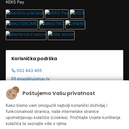
KEKS Pay
Korisnička podrška
052 443 405
shop@hutshop.hr
Radno vrijeme:
Poštujemo Vašu privatnost
Pon - Pet 9:00-19:00h
Kako bismo vam omogućili najbolji korisnički doživljaj i
Sub 9:00-13:00
funkcionalnost stranica, naše internetske stranice
upotrebljavaju kolačiće (cookies). Pročitajte Uvjete korištenja
kolačića te saznajte više o njima.