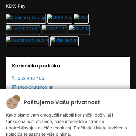
KEKS Pay
Korisnička podrška
052 443 405
shop@hutshop.hr
Radno vrijeme:
Poštujemo Vašu privatnost
Pon - Pet 9:00-19:00h
Kako bismo vam omogućili najbolji korisnički doživljaj i
Sub 9:00-13:00
funkcionalnost stranica, naše internetske stranice
upotrebljavaju kolačiće (cookies). Pročitajte Uvjete korištenja
kolačića te saznajte više o njima.