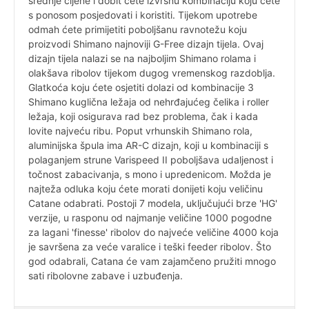
srednje cijene i dobit ćete izvrsnu kombinaciju koju ćete
s ponosom posjedovati i koristiti. Tijekom upotrebe
odmah ćete primijetiti poboljšanu ravnotežu koju
proizvodi Shimano najnoviji G-Free dizajn tijela. Ovaj
dizajn tijela nalazi se na najboljim Shimano rolama i
olakšava ribolov tijekom dugog vremenskog razdoblja.
Glatkoća koju ćete osjetiti dolazi od kombinacije 3
Shimano kuglična ležaja od nehrđajućeg čelika i roller
ležaja, koji osigurava rad bez problema, čak i kada
lovite najveću ribu. Poput vrhunskih Shimano rola,
aluminijska špula ima AR-C dizajn, koji u kombinaciji s
polaganjem strune Varispeed II poboljšava udaljenost i
točnost zabacivanja, s mono i upredenicom. Možda je
najteža odluka koju ćete morati donijeti koju veličinu
Catane odabrati. Postoji 7 modela, uključujući brze 'HG'
verzije, u rasponu od najmanje veličine 1000 pogodne
za lagani 'finesse' ribolov do najveće veličine 4000 koja
je savršena za veće varalice i teški feeder ribolov. Što
god odabrali, Catana će vam zajamčeno pružiti mnogo
sati ribolovne zabave i uzbuđenja.