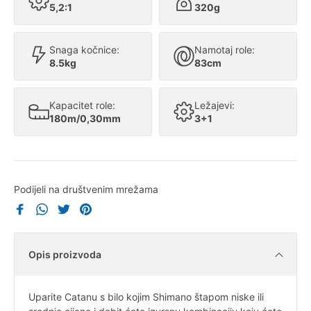
5,2:1
320g
Snaga kočnice:
Namotaj role:
8.5kg
83cm
Kapacitet role:
Ležajevi:
180m/0,30mm
3+1
Podijeli na društvenim mrežama
Opis proizvoda
Uparite Catanu s bilo kojim Shimano štapom niske ili