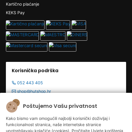
Kartično plaćanje
KEKS Pay
Korisnička podrška
052 443 405
shop@hutshop.hr
Radno vrijeme:
Poštujemo Vašu privatnost
Pon - Pet 9:00-19:00h
Kako bismo vam omogućili najbolji korisnički doživljaj i
Sub 9:00-13:00
funkcionalnost stranica, naše internetske stranice
upotrebljavaju kolačiće (cookies). Pročitajte Uvjete korištenja