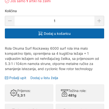
Još samo
1
artikl na zalihi
Količina
Dodaj u košaricu
Rola Okuma Surf Rockaway 6000 surf rola ima malo
kompaktno tijelo, opremljena sa 4 kuglična ležaja + 1
valjkastim ležajem od nehrđajućeg čelika, sa prijenosom od
5.3:1 i 104cm namota strune, otporne metalne ručke za
smanjenje istezanja, and cyclonic flow rotor technology
Pošalji upit
Dodaj u listu želja
Prijenos:
Težina role:
5,3:1
481g