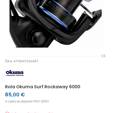
1/3
Šifra: 4718947043467
Rola Okuma Surf Rockaway 6000
85,00 €
U cijenu je uključen PDV (25%)