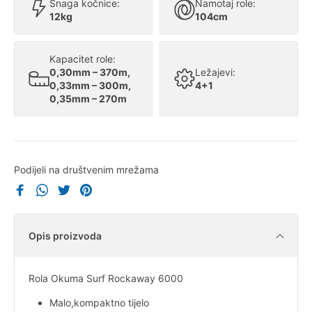
Snaga kočnice:
Namotaj role:
12kg
104cm
Kapacitet role:
0,30mm – 370m,
Ležajevi:
0,33mm – 300m,
4+1
0,35mm – 270m
Podijeli na društvenim mrežama
Opis proizvoda
Rola Okuma Surf Rockaway 6000
Malo,kompaktno tijelo