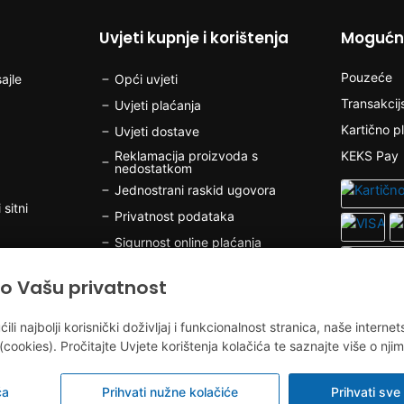
Uvjeti kupnje i korištenja
Mogućno
Pouzeće
ajle
Opći uvjeti
Transakcij
Uvjeti plaćanja
Kartično p
Uvjeti dostave
Reklamacija proizvoda s
KEKS Pay
nedostatkom
Jednostrani raskid ugovora
 sitni
Privatnost podataka
Sigurnost online plaćanja
Kolačići
o Vašu privatnost
olov
 najbolji korisnički doživljaj i funkcionalnost stranica, naše internet
(cookies). Pročitajte Uvjete korištenja kolačića te saznajte više o njim
v
ća
Prihvati nužne kolačiće
Prihvati sve 