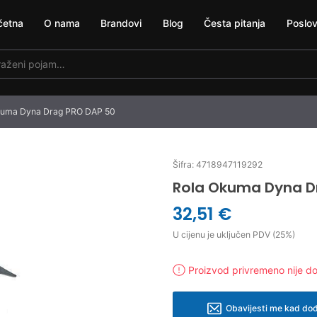
četna
O nama
Brandovi
Blog
Česta pitanja
Poslov
kuma Dyna Drag PRO DAP 50
Šifra: 4718947119292
Rola Okuma Dyna D
32,51 €
U cijenu je uključen PDV (25%)
Proizvod privremeno nije d
Obavijesti me kad dođ