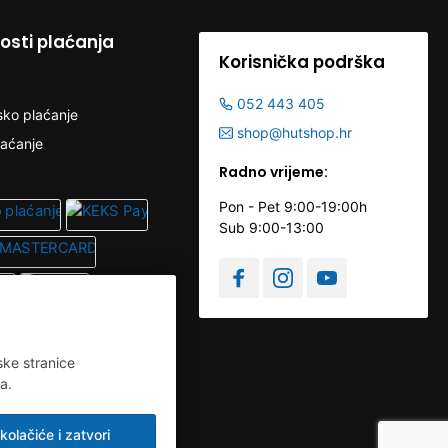
sti plaćanja
Korisnička podrška
052 443 405
sko plaćanje
shop@hutshop.hr
laćanje
Radno vrijeme:
Pon - Pet 9:00-19:00h
Sub 9:00-13:00
ske stranice
a.
kolačiće i zatvori