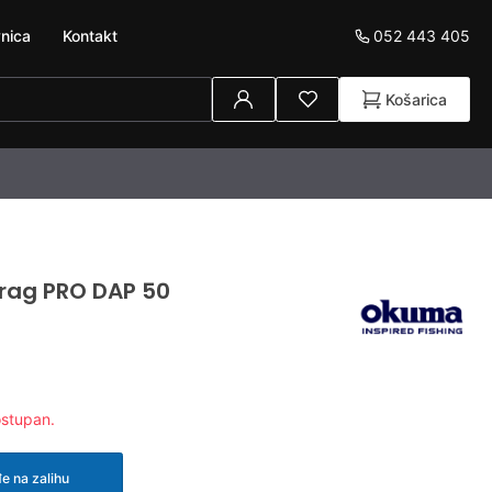
052 443 405
nica
Kontakt
Košarica
rag PRO DAP 50
ostupan.
e na zalihu