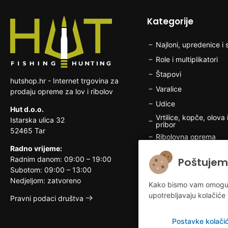
Kategorije
Najloni, upredenice i s
Role i multiplikatori
Štapovi
hutshop.hr - Internet trgovina za
Varalice
prodaju opreme za lov i ribolov
Udice
Hut d.o.o.
Vrtilice, kopče, olova i
Istarska ulica 32
pribor
52465 Tar
Ribolovna oprema
Radno vrijeme:
Brodska elektronika
Radnim danom: 09:00 – 19:00
Poštujem
Odjeća i obuća za rib
Subotom: 09:00 – 13:00
Nedjeljom: zatvoreno
Lovačka oprema
Kako bismo vam omogućili
upotrebljavaju kolačiće 
Odjeća i obuća za lo
Pravni podaci društva
Postavke kolači