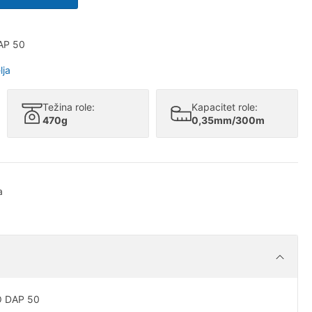
AP 50
lja
Težina role:
Kapacitet role:
470g
0,35mm/300m
a
O DAP 50