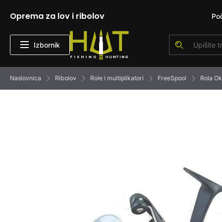
Oprema za lov i ribolov
Po
Izbornik
Naslovnica
Ribolov
Role i multiplikatori
FreeSpool
Rola O