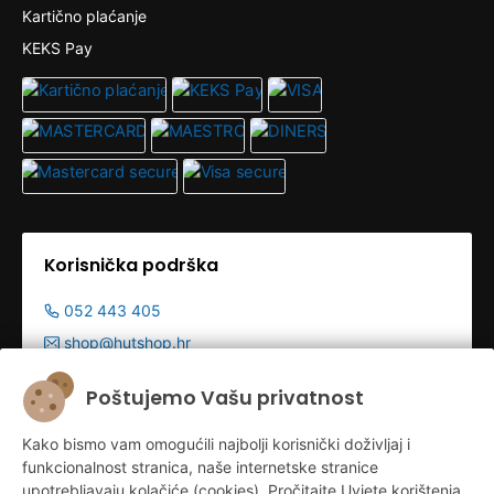
Kartično plaćanje
KEKS Pay
Korisnička podrška
052 443 405
shop@hutshop.hr
Radno vrijeme:
Poštujemo Vašu privatnost
Pon - Pet 9:00-19:00h
Kako bismo vam omogućili najbolji korisnički doživljaj i
Sub 9:00-13:00
funkcionalnost stranica, naše internetske stranice
upotrebljavaju kolačiće (cookies). Pročitajte Uvjete korištenja