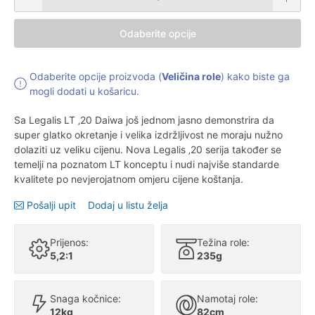
Odaberite opcije
Odaberite opcije proizvoda (
Veličina role
) kako biste ga
mogli dodati u košaricu.
Sa Legalis LT ‚20 Daiwa još jednom jasno demonstrira da
super glatko okretanje i velika izdržljivost ne moraju nužno
dolaziti uz veliku cijenu. Nova Legalis ‚20 serija također se
temelji na poznatom LT konceptu i nudi najviše standarde
kvalitete po nevjerojatnom omjeru cijene koštanja.
Pošalji upit
Dodaj u listu želja
Prijenos:
Težina role:
5,2:1
235g
Snaga kočnice:
Namotaj role:
12kg
82cm