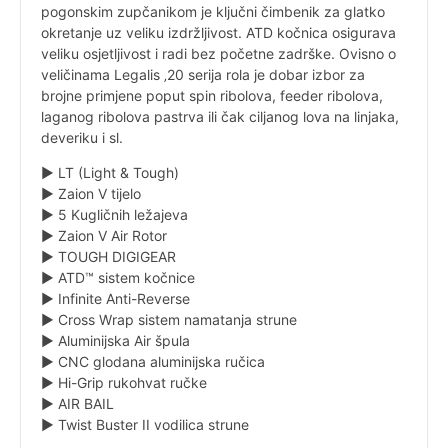
pogonskim zupčanikom je ključni čimbenik za glatko
okretanje uz veliku izdržljivost. ATD kočnica osigurava
veliku osjetljivost i radi bez početne zadrške. Ovisno o
veličinama Legalis ‚20 serija rola je dobar izbor za
brojne primjene poput spin ribolova, feeder ribolova,
laganog ribolova pastrva ili čak ciljanog lova na linjaka,
deveriku i sl.
► LT (Light & Tough)
► Zaion V tijelo
► 5 Kugličnih ležajeva
► Zaion V Air Rotor
► TOUGH DIGIGEAR
► ATD™ sistem kočnice
► Infinite Anti-Reverse
► Cross Wrap sistem namatanja strune
► Aluminijska Air špula
► CNC glodana aluminijska ručica
► Hi-Grip rukohvat ručke
► AIR BAIL
► Twist Buster II vodilica strune